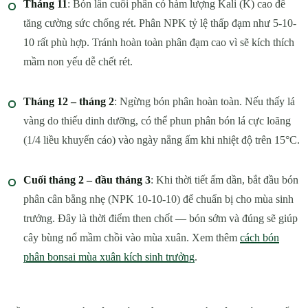
Tháng 11
: Bón lần cuối phân có hàm lượng Kali (K) cao để
tăng cường sức chống rét. Phân NPK tỷ lệ thấp đạm như 5-10-
10 rất phù hợp. Tránh hoàn toàn phân đạm cao vì sẽ kích thích
mầm non yếu dễ chết rét.
Tháng 12 – tháng 2
: Ngừng bón phân hoàn toàn. Nếu thấy lá
vàng do thiếu dinh dưỡng, có thể phun phân bón lá cực loãng
(1/4 liều khuyến cáo) vào ngày nắng ấm khi nhiệt độ trên 15°C.
Cuối tháng 2 – đầu tháng 3
: Khi thời tiết ấm dần, bắt đầu bón
phân cân bằng nhẹ (NPK 10-10-10) để chuẩn bị cho mùa sinh
trưởng. Đây là thời điểm then chốt — bón sớm và đúng sẽ giúp
cây bùng nổ mầm chồi vào mùa xuân. Xem thêm
cách bón
phân bonsai mùa xuân kích sinh trưởng
.