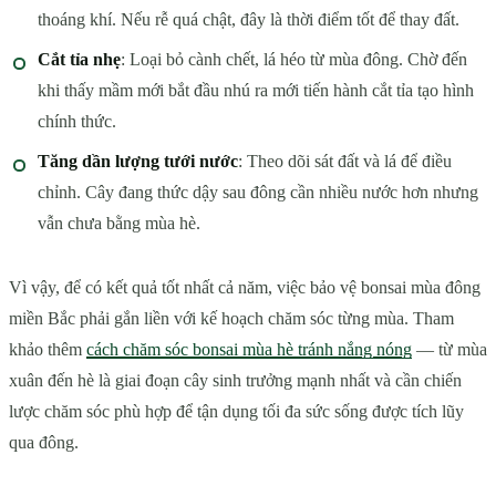
thoáng khí. Nếu rễ quá chật, đây là thời điểm tốt để thay đất.
Cắt tỉa nhẹ
: Loại bỏ cành chết, lá héo từ mùa đông. Chờ đến
khi thấy mầm mới bắt đầu nhú ra mới tiến hành cắt tỉa tạo hình
chính thức.
Tăng dần lượng tưới nước
: Theo dõi sát đất và lá để điều
chỉnh. Cây đang thức dậy sau đông cần nhiều nước hơn nhưng
vẫn chưa bằng mùa hè.
Vì vậy, để có kết quả tốt nhất cả năm, việc bảo vệ bonsai mùa đông
miền Bắc phải gắn liền với kế hoạch chăm sóc từng mùa. Tham
khảo thêm
cách chăm sóc bonsai mùa hè tránh nắng nóng
— từ mùa
xuân đến hè là giai đoạn cây sinh trưởng mạnh nhất và cần chiến
lược chăm sóc phù hợp để tận dụng tối đa sức sống được tích lũy
qua đông.