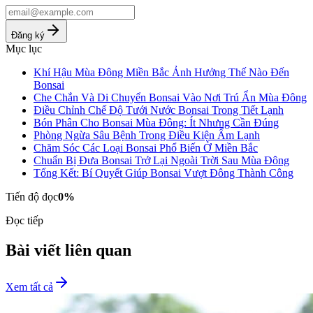
Đăng ký
Mục lục
Khí Hậu Mùa Đông Miền Bắc Ảnh Hưởng Thế Nào Đến
Bonsai
Che Chắn Và Di Chuyển Bonsai Vào Nơi Trú Ẩn Mùa Đông
Điều Chỉnh Chế Độ Tưới Nước Bonsai Trong Tiết Lạnh
Bón Phân Cho Bonsai Mùa Đông: Ít Nhưng Cần Đúng
Phòng Ngừa Sâu Bệnh Trong Điều Kiện Ẩm Lạnh
Chăm Sóc Các Loại Bonsai Phổ Biến Ở Miền Bắc
Chuẩn Bị Đưa Bonsai Trở Lại Ngoài Trời Sau Mùa Đông
Tổng Kết: Bí Quyết Giúp Bonsai Vượt Đông Thành Công
Tiến độ đọc
0
%
Đọc tiếp
Bài viết liên quan
Xem tất cả