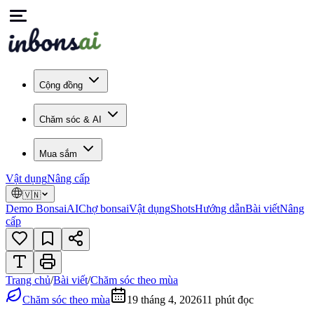
Cộng đồng
Chăm sóc & AI
Mua sắm
Vật dụng
Nâng cấp
🇻🇳
Demo Bonsai
AI
Chợ bonsai
Vật dụng
Shots
Hướng dẫn
Bài viết
Nâng
cấp
Trang chủ
/
Bài viết
/
Chăm sóc theo mùa
Chăm sóc theo mùa
19 tháng 4, 2026
11
phút đọc