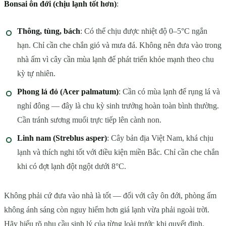
Bonsai ôn đới (chịu lạnh tốt hơn)
:
Thông, tùng, bách
: Có thể chịu được nhiệt độ 0–5°C ngắn
hạn. Chỉ cần che chắn gió và mưa đá. Không nên đưa vào trong
nhà ấm vì cây cần mùa lạnh để phát triển khỏe mạnh theo chu
kỳ tự nhiên.
Phong lá đỏ (Acer palmatum)
: Cần có mùa lạnh để rụng lá và
nghỉ đông — đây là chu kỳ sinh trưởng hoàn toàn bình thường.
Cần tránh sương muối trực tiếp lên cành non.
Linh nam (Streblus asper)
: Cây bản địa Việt Nam, khá chịu
lạnh và thích nghi tốt với điều kiện miền Bắc. Chỉ cần che chắn
khi có đợt lạnh đột ngột dưới 8°C.
Không phải cứ đưa vào nhà là tốt — đối với cây ôn đới, phòng ấm
không ánh sáng còn nguy hiểm hơn giá lạnh vừa phải ngoài trời.
Hãy hiểu rõ nhu cầu sinh lý của từng loài trước khi quyết định.