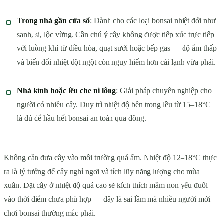
Trong nhà gần cửa sổ
: Dành cho các loại bonsai nhiệt đới như
sanh, si, lộc vừng. Cần chú ý cây không được tiếp xúc trực tiếp
với luồng khí từ điều hòa, quạt sưởi hoặc bếp gas — độ ẩm thấp
và biến đổi nhiệt đột ngột còn nguy hiểm hơn cái lạnh vừa phải.
Nhà kính hoặc lều che ni lông
: Giải pháp chuyên nghiệp cho
người có nhiều cây. Duy trì nhiệt độ bên trong lều từ 15–18°C
là đủ để hầu hết bonsai an toàn qua đông.
Không cần đưa cây vào môi trường quá ấm. Nhiệt độ 12–18°C thực
ra là lý tưởng để cây nghỉ ngơi và tích lũy năng lượng cho mùa
xuân. Đặt cây ở nhiệt độ quá cao sẽ kích thích mầm non yếu đuối
vào thời điểm chưa phù hợp — đây là sai lầm mà nhiều người mới
chơi bonsai thường mắc phải.