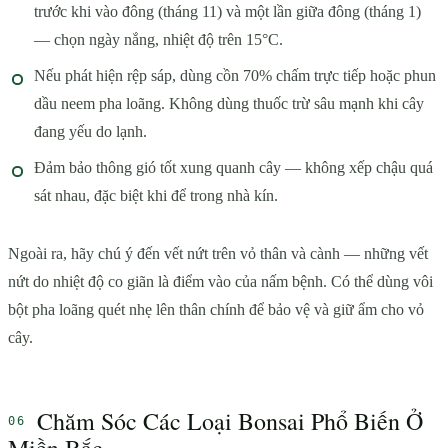
trước khi vào đông (tháng 11) và một lần giữa đông (tháng 1)
— chọn ngày nắng, nhiệt độ trên 15°C.
Nếu phát hiện rệp sáp, dùng cồn 70% chấm trực tiếp hoặc phun
dầu neem pha loãng. Không dùng thuốc trừ sâu mạnh khi cây
đang yếu do lạnh.
Đảm bảo thông gió tốt xung quanh cây — không xếp chậu quá
sát nhau, đặc biệt khi để trong nhà kín.
Ngoài ra, hãy chú ý đến vết nứt trên vỏ thân và cành — những vết
nứt do nhiệt độ co giãn là điểm vào của nấm bệnh. Có thể dùng vôi
bột pha loãng quét nhẹ lên thân chính để bảo vệ và giữ ẩm cho vỏ
cây.
Chăm Sóc Các Loại Bonsai Phổ Biến Ở
Miền Bắc