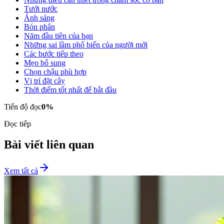
Tưới nước
Ánh sáng
Bón phân
Năm đầu tiên của bạn
Những sai lầm phổ biến của người mới
Các bước tiếp theo
Mẹo bổ sung
Chọn chậu phù hợp
Vị trí đặt cây
Thời điểm tốt nhất để bắt đầu
Tiến độ đọc
0
%
Đọc tiếp
Bài viết liên quan
Xem tất cả