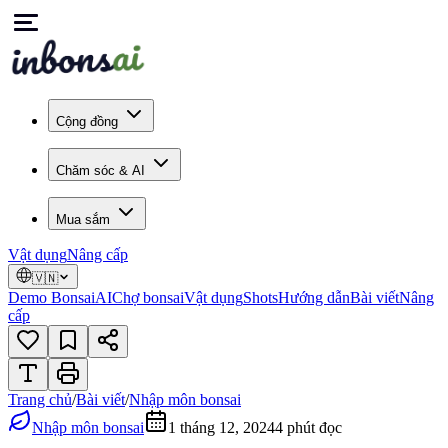
Cộng đồng
Chăm sóc & AI
Mua sắm
Vật dụng
Nâng cấp
🇻🇳
Demo Bonsai
AI
Chợ bonsai
Vật dụng
Shots
Hướng dẫn
Bài viết
Nâng
cấp
Trang chủ
/
Bài viết
/
Nhập môn bonsai
Nhập môn bonsai
1 tháng 12, 2024
4
phút đọc