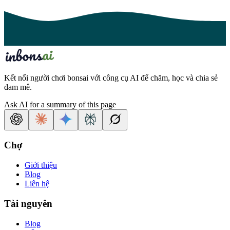
Kết nối người chơi bonsai với công cụ AI để chăm, học và chia sẻ
đam mê.
Ask AI for a summary of this page
Chợ
Giới thiệu
Blog
Liên hệ
Tài nguyên
Blog