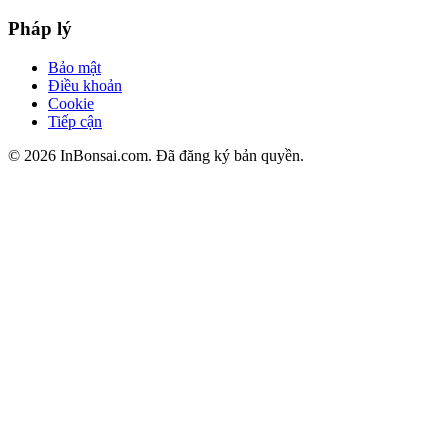
Pháp lý
Bảo mật
Điều khoản
Cookie
Tiếp cận
©
2026
InBonsai.com.
Đã đăng ký bản quyền.