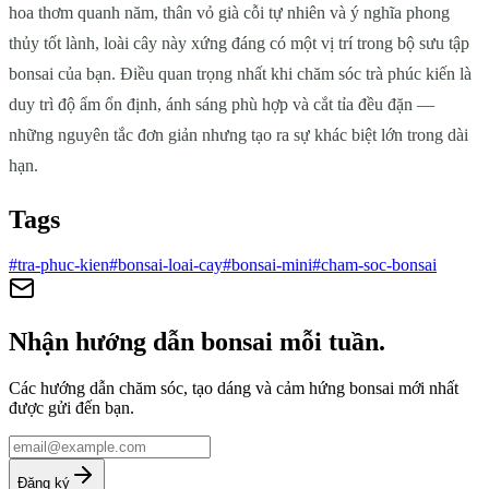
hoa thơm quanh năm, thân vỏ già cỗi tự nhiên và ý nghĩa phong
thủy tốt lành, loài cây này xứng đáng có một vị trí trong bộ sưu tập
bonsai của bạn. Điều quan trọng nhất khi chăm sóc trà phúc kiến là
duy trì độ ẩm ổn định, ánh sáng phù hợp và cắt tỉa đều đặn —
những nguyên tắc đơn giản nhưng tạo ra sự khác biệt lớn trong dài
hạn.
Tags
#
tra-phuc-kien
#
bonsai-loai-cay
#
bonsai-mini
#
cham-soc-bonsai
Nhận hướng dẫn bonsai mỗi tuần.
Các hướng dẫn chăm sóc, tạo dáng và cảm hứng bonsai mới nhất
được gửi đến bạn.
Đăng ký