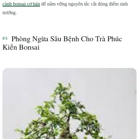
cành bonsai cơ bản
để nắm vững nguyên tắc cắt đúng điểm sinh
trưởng.
Phòng Ngừa Sâu Bệnh Cho Trà Phúc
Kiến Bonsai