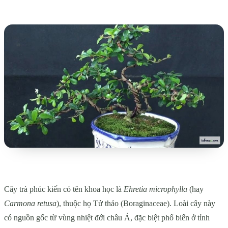
Cây trà phúc kiến có tên khoa học là
Ehretia microphylla
(hay
Carmona retusa
), thuộc họ Tử thảo (Boraginaceae). Loài cây này
có nguồn gốc từ vùng nhiệt đới châu Á, đặc biệt phổ biến ở tỉnh