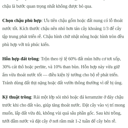
chậu là bước quan trọng nhất không được bỏ qua.
Chọn chậu phù hợp
: Ưu tiên chậu gốm hoặc đất nung có lỗ thoát
nước tốt. Kích thước chậu nên nhỏ hơn tán cây khoảng 1/3 để cây
tập trung phát triển rễ. Chậu hình chữ nhật nông hoặc hình tròn đều
phù hợp với trà phúc kiến.
Hỗn hợp đất trồng
: Trộn theo tỷ lệ 60% đất mùn hữu cơ tơi xốp,
30% cát thô hoặc perlite, và 10% than bùn. Hỗn hợp này vừa giữ
ẩm vừa thoát nước tốt — điều kiện lý tưởng cho bộ rễ phát triển.
Tránh dùng đất thịt nặng hoặc đất vườn thông thường vì dễ bị úng.
Kỹ thuật trồng
: Rải một lớp sỏi nhỏ hoặc đá keramzite ở đáy chậu
trước khi cho đất vào, giúp tăng thoát nước. Đặt cây vào vị trí mong
muốn, lấp đất vừa đủ, không vùi quá sâu phần gốc. Sau khi trồng,
tưới đẫm nước và đặt cây ở nơi râm mát 1-2 tuần để cây bén rễ.