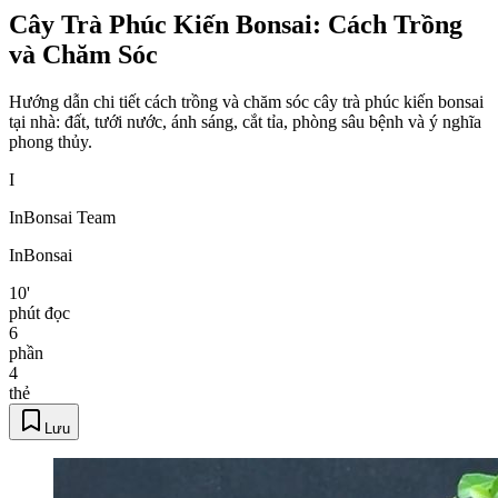
Cây Trà Phúc Kiến Bonsai: Cách Trồng
và Chăm Sóc
Hướng dẫn chi tiết cách trồng và chăm sóc cây trà phúc kiến bonsai
tại nhà: đất, tưới nước, ánh sáng, cắt tỉa, phòng sâu bệnh và ý nghĩa
phong thủy.
I
InBonsai Team
InBonsai
10'
phút đọc
6
phần
4
thẻ
Lưu