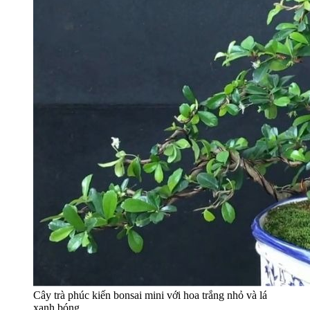
Cây trà phúc kiến bonsai mini với hoa trắng nhỏ và lá
xanh bóng