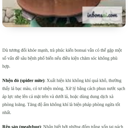
Dù tương đối khỏe mạnh, trà phúc kiến bonsai vẫn có thể gặp một
số vấn đề sâu bệnh phổ biến nếu điều kiện chăm sóc không phù
hợp.
Nhện đỏ (spider mite)
: Xuất hiện khi không khí quá khô, thường
thấy lá bạc màu, có tơ nhện mỏng. Xử lý bằng cách phun nước sạch
áp lực nhẹ lên cả mặt trên và dưới lá, hoặc dùng dung dịch xà
phòng loãng. Tăng độ ẩm không khí là biện pháp phòng ngừa tốt
nhất.
Rệp sáp (mealybug)
: Nhận biết bởi những đốm trắng xốp tại nách