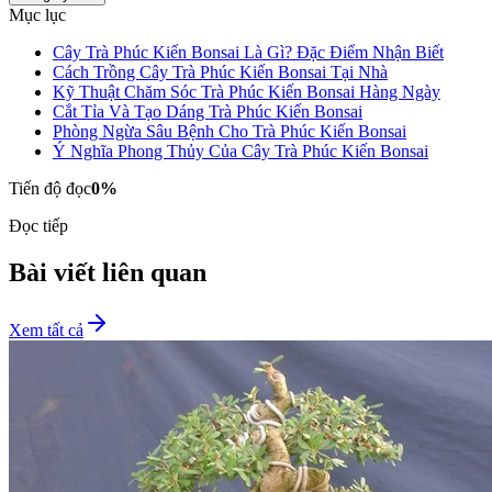
Mục lục
Cây Trà Phúc Kiến Bonsai Là Gì? Đặc Điểm Nhận Biết
Cách Trồng Cây Trà Phúc Kiến Bonsai Tại Nhà
Kỹ Thuật Chăm Sóc Trà Phúc Kiến Bonsai Hàng Ngày
Cắt Tỉa Và Tạo Dáng Trà Phúc Kiến Bonsai
Phòng Ngừa Sâu Bệnh Cho Trà Phúc Kiến Bonsai
Ý Nghĩa Phong Thủy Của Cây Trà Phúc Kiến Bonsai
Tiến độ đọc
0
%
Đọc tiếp
Bài viết liên quan
Xem tất cả