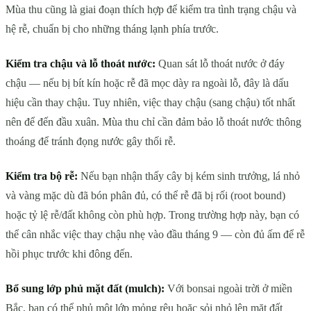
Mùa thu cũng là giai đoạn thích hợp để kiểm tra tình trạng chậu và
hệ rễ, chuẩn bị cho những tháng lạnh phía trước.
Kiểm tra chậu và lỗ thoát nước:
Quan sát lỗ thoát nước ở đáy
chậu — nếu bị bít kín hoặc rễ đã mọc dày ra ngoài lỗ, đây là dấu
hiệu cần thay chậu. Tuy nhiên, việc thay chậu (sang chậu) tốt nhất
nên để đến đầu xuân. Mùa thu chỉ cần đảm bảo lỗ thoát nước thông
thoáng để tránh đọng nước gây thối rễ.
Kiểm tra bộ rễ:
Nếu bạn nhận thấy cây bị kém sinh trưởng, lá nhỏ
và vàng mặc dù đã bón phân đủ, có thể rễ đã bị rối (root bound)
hoặc tỷ lệ rễ/đất không còn phù hợp. Trong trường hợp này, bạn có
thể cân nhắc việc thay chậu nhẹ vào đầu tháng 9 — còn đủ ấm để rễ
hồi phục trước khi đông đến.
Bổ sung lớp phủ mặt đất (mulch):
Với bonsai ngoài trời ở miền
Bắc, bạn có thể phủ một lớp mỏng rêu hoặc sỏi nhỏ lên mặt đất