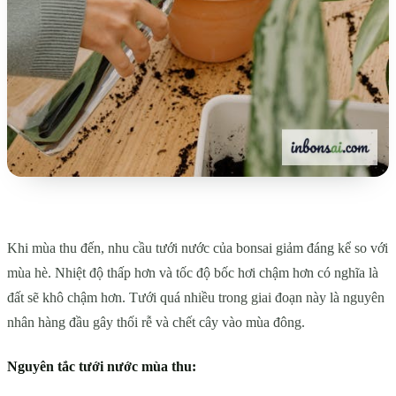
Khi mùa thu đến, nhu cầu tưới nước của bonsai giảm đáng kể so với
mùa hè. Nhiệt độ thấp hơn và tốc độ bốc hơi chậm hơn có nghĩa là
đất sẽ khô chậm hơn. Tưới quá nhiều trong giai đoạn này là nguyên
nhân hàng đầu gây thối rễ và chết cây vào mùa đông.
Nguyên tắc tưới nước mùa thu: