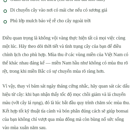
Di chuyển cây vào nơi có mái che nếu có sương giá
Phủ lớp mulch bảo vệ rễ cho cây ngoài trời
Điều quan trọng là không vội vàng thực hiện tất cả mọi việc cùng
một lúc. Hãy theo dõi thời tiết và tình trạng cây của bạn để điều
chỉnh lịch cho phù hợp. Mùa thu ở các vùng miền của Việt Nam có
thể khác nhau đáng kể — miền Nam hầu như không có mùa thu rõ
rệt, trong khi miền Bắc có sự chuyển mùa rõ ràng hơn.
Vì vậy, thay vì bám sát ngày tháng cứng nhắc, hãy quan sát các dấu
hiệu từ cây: khi bạn nhận thấy tốc độ mọc chồi giảm và lá chuyển
màu (với cây lá rụng), đó là lúc bắt đầu quy trình chăm sóc mùa thu.
Kết hợp tốt kỹ thuật tỉa cành và bón phân đúng cách sẽ giúp bonsai
của bạn không chỉ vượt qua mùa đông mà còn bùng nổ sức sống
vào mùa xuân năm sau.