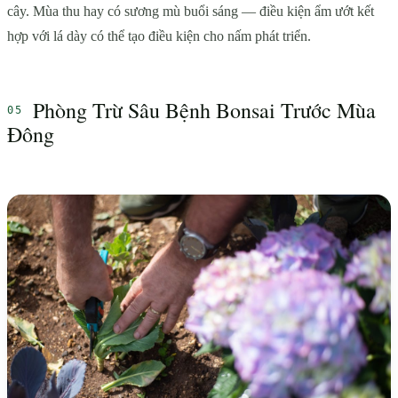
cây. Mùa thu hay có sương mù buổi sáng — điều kiện ẩm ướt kết
hợp với lá dày có thể tạo điều kiện cho nấm phát triển.
Phòng Trừ Sâu Bệnh Bonsai Trước Mùa
Đông