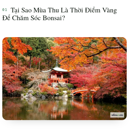
Tại Sao Mùa Thu Là Thời Điểm Vàng
Để Chăm Sóc Bonsai?