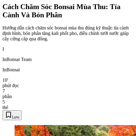
Cách Chăm Sóc Bonsai Mùa Thu: Tỉa
Cành Và Bón Phân
Hướng dẫn cách chăm sóc bonsai mùa thu đúng kỹ thuật: tỉa cành
định hình, bón phân tăng kali phốt pho, điều chỉnh tưới nước giúp
cây cứng cáp qua đông.
I
InBonsai Team
InBonsai
10'
phút đọc
7
phần
5
thẻ
Lưu