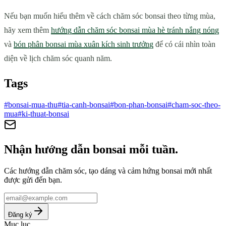
Nếu bạn muốn hiểu thêm về cách chăm sóc bonsai theo từng mùa,
hãy xem thêm
hướng dẫn chăm sóc bonsai mùa hè tránh nắng nóng
và
bón phân bonsai mùa xuân kích sinh trưởng
để có cái nhìn toàn
diện về lịch chăm sóc quanh năm.
Tags
#
bonsai-mua-thu
#
tia-canh-bonsai
#
bon-phan-bonsai
#
cham-soc-theo-
mua
#
ki-thuat-bonsai
Nhận hướng dẫn bonsai mỗi tuần.
Các hướng dẫn chăm sóc, tạo dáng và cảm hứng bonsai mới nhất
được gửi đến bạn.
Đăng ký
Mục lục