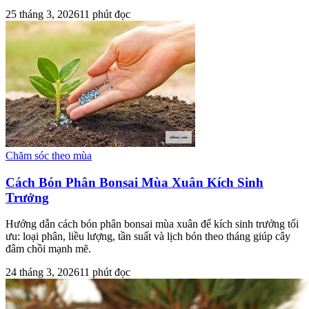
25 tháng 3, 2026
11
phút đọc
Chăm sóc theo mùa
Cách Bón Phân Bonsai Mùa Xuân Kích Sinh
Trưởng
Hướng dẫn cách bón phân bonsai mùa xuân để kích sinh trưởng tối
ưu: loại phân, liều lượng, tần suất và lịch bón theo tháng giúp cây
đâm chồi mạnh mẽ.
24 tháng 3, 2026
11
phút đọc