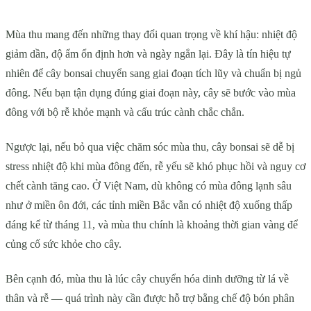
Mùa thu mang đến những thay đổi quan trọng về khí hậu: nhiệt độ
giảm dần, độ ẩm ổn định hơn và ngày ngắn lại. Đây là tín hiệu tự
nhiên để cây bonsai chuyển sang giai đoạn tích lũy và chuẩn bị ngủ
đông. Nếu bạn tận dụng đúng giai đoạn này, cây sẽ bước vào mùa
đông với bộ rễ khỏe mạnh và cấu trúc cành chắc chắn.
Ngược lại, nếu bỏ qua việc chăm sóc mùa thu, cây bonsai sẽ dễ bị
stress nhiệt độ khi mùa đông đến, rễ yếu sẽ khó phục hồi và nguy cơ
chết cành tăng cao. Ở Việt Nam, dù không có mùa đông lạnh sâu
như ở miền ôn đới, các tỉnh miền Bắc vẫn có nhiệt độ xuống thấp
đáng kể từ tháng 11, và mùa thu chính là khoảng thời gian vàng để
củng cố sức khỏe cho cây.
Bên cạnh đó, mùa thu là lúc cây chuyển hóa dinh dưỡng từ lá về
thân và rễ — quá trình này cần được hỗ trợ bằng chế độ bón phân