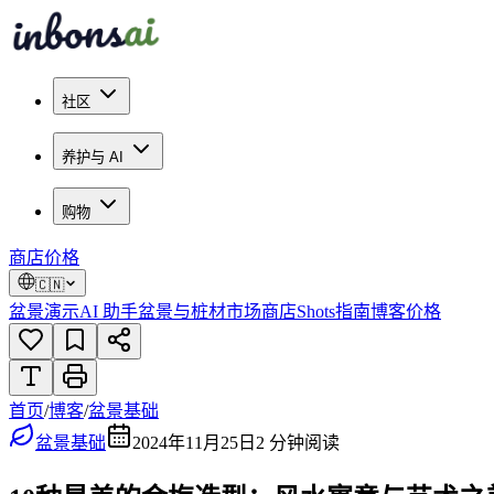
社区
养护与 AI
购物
商店
价格
🇨🇳
盆景演示
AI 助手
盆景与桩材市场
商店
Shots
指南
博客
价格
首页
/
博客
/
盆景基础
盆景基础
2024年11月25日
2
分钟阅读