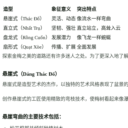
造型
象征意义
突出特点
悬崖式（Thác Đổ）
灵活、动态
像流水一样弯曲
直立式（Nhất Trụ）
坚韧、强壮
直立站立，高耸入云
盘龙式（Rồng Cuốn）
发展潜力
像飞龙一样蜿蜒
扇形式（Quạt Xòe）
传播、扩展
全面发展
探索金梅之美的道路还有许多迷人之处。为了更深入地了
悬崖式（Dáng Thác Đổ）
悬崖式是造型艺术的杰作，以独特的艺术风格表现了盆景
创作悬崖式的工匠使用精致的弯枝技术，使梅树看起来像
悬崖弯曲的主要技术包括：