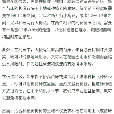
如果花园很大，需要种植数千棵树，就必须建造许多苗床。每
个苗床的长度取决于土地或种植者的喜好。每个苗床的宽度需
要在1米-1.2米之间，足以种植几行小梅花，或者1.2米-1.5米之
间，足以种植两行大梅花。在两个相邻的梅花苗床之间，需要
有一条宽0.5米-0.8米的走道，以便种植者在浇水、施肥和照料
梅园时来回移动。
此外，在梅园中，即使有足够高的苗床，也有必要挖掘许多沟
渠，既可以储存灌溉用水，又可以在花园因雨水和涨潮而面临
洪水风险时，作为通往河流和溪流的有效排水系统。
在低洼地区，如果你不抬高苗床或建造高土堆来种植（种植少
量），你可以把梅花种在盆里。虽然买盆要花钱，但这种种植
方式很方便。在雨季和洪水季节，我们只需要把盆抬高，就可
以避免梅花被水淹。
然而，适合种植黄梅树的土地不仅要求种植在高地上（或苗床