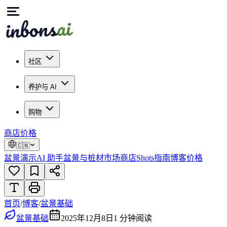
社区
养护与 AI
购物
商店
价格
🇨🇳
盆景演示
AI 助手
盆景与桩材市场
商店
Shots
指南
博客
价格
首页
/
博客
/
盆景基础
盆景基础
2025年12月8日
1
分钟阅读