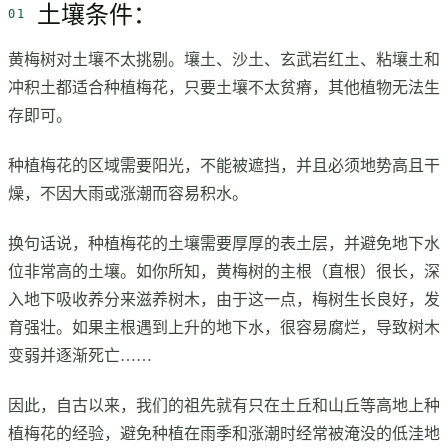
土壤条件：
黄梅树对土壤不太挑剔。壤土、沙土、玄武岩红土、粘壤土和
冲积土都适合种植梅花，只要土壤不太贫瘠，其他植物无法生
存即可。
种植梅花的区域需要阳光，不能被遮挡，并且必须地势高且干
燥，不因大雨或涨潮而容易积水。
换句话说，种植梅花的土壤需要厚厚的表土层，并避免地下水
位非常高的土壤。如你所知，黄梅树的主根（直根）很长，深
入地下吸收养分来滋养树木，由于这一点，梅树生长良好，发
育强壮。如果主根遇到上升的地下水，很容易腐烂，导致树木
变弱并逐渐死亡……
因此，自古以来，我们的祖先就有只在土丘和山丘等高地上种
植梅花的经验，避免种植在雨季和涨潮时经常被淹没的低洼地