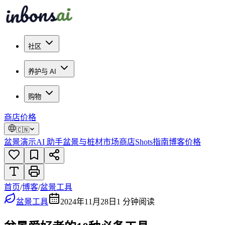
社区
养护与 AI
购物
商店
价格
🇨🇳
盆景演示
AI 助手
盆景与桩材市场
商店
Shots
指南
博客
价格
首页
/
博客
/
盆景工具
盆景工具
2024年11月28日
1
分钟阅读