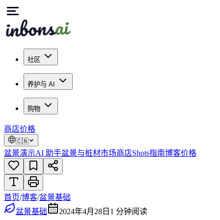
社区
养护与 AI
购物
商店
价格
🇨🇳
盆景演示
AI 助手
盆景与桩材市场
商店
Shots
指南
博客
价格
首页
/
博客
/
盆景基础
盆景基础
2024年4月28日
1
分钟阅读