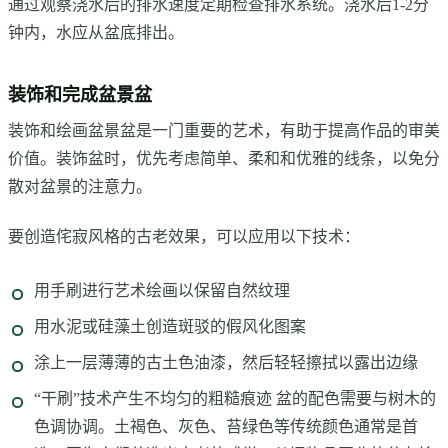
通过观察浇水后的排水速度定期检查排水系统。浇水后1-2分
钟内，水应从盆底排出。
装饰和完成盆景盆
装饰和绘画盆景盆是一门重要的艺术，有助于提高作品的审美
价值。装饰盆时，优先考虑简单、柔和和优雅的线条，以免分
散对盆景的注意力。
要创造侘寂风格的古老效果，可以应用以下技术：
用手刷进行艺术绘画以保留自然纹理
用水泥或硅藻土创造斑驳的假风化图案
涂上一层薄薄的古土色油漆，然后轻轻擦拭以露出边缘
“干刷”技术产生不均匀的粗糙痕迹 盆的配色需要与树木的
色调协调。土褐色、灰色、苔绿色等传统颜色通常是首