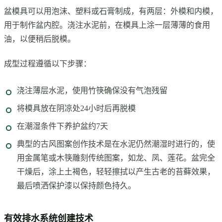
盆模具可以用泡沫、塑料或石膏制成，有两层：外模和内模，
用于制作盆内腔。浇注水泥前，在模具上涂一层薄薄的食用
油，以便稍后脱模。
成型过程遵循以下步骤：
浇注薄层水泥，使用竹筷确保没有气泡残留
将模具放在阴凉处24小时后再脱模
在潮湿条件下养护盆约7天
典型的古风图案创作技术是在水泥仍然潮湿时进行的，使
用金属笔或木筷雕刻传统图案，如龙、凤、莲花。盆完全
干燥后，涂上土褐色，轻轻擦拭以产生古老的苔藓效果，
最后喷洒保护漆以保持颜色持久。
有效排水系统创建技术