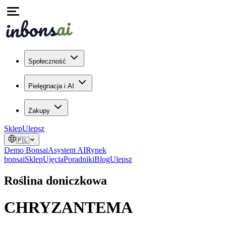
Społeczność
Pielęgnacja i AI
Zakupy
Sklep
Ulepsz
🇵🇱
Demo Bonsai
Asystent AI
Rynek
bonsai
Sklep
Ujęcia
Poradniki
Blog
Ulepsz
Roślina doniczkowa
CHRYZANTEMA