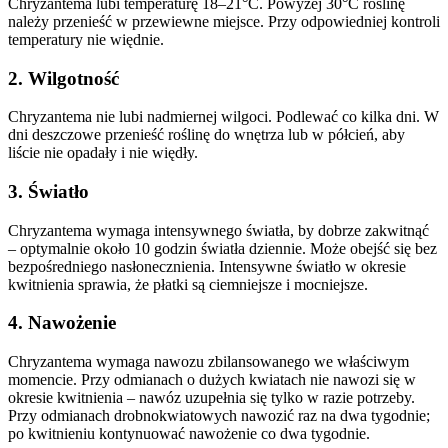
Chryzantema lubi temperaturę 18–21°C. Powyżej 30°C roślinę
należy przenieść w przewiewne miejsce. Przy odpowiedniej kontroli
temperatury nie więdnie.
2. Wilgotność
Chryzantema nie lubi nadmiernej wilgoci. Podlewać co kilka dni. W
dni deszczowe przenieść roślinę do wnętrza lub w półcień, aby
liście nie opadały i nie więdły.
3. Światło
Chryzantema wymaga intensywnego światła, by dobrze zakwitnąć
– optymalnie około 10 godzin światła dziennie. Może obejść się bez
bezpośredniego nasłonecznienia. Intensywne światło w okresie
kwitnienia sprawia, że płatki są ciemniejsze i mocniejsze.
4. Nawożenie
Chryzantema wymaga nawozu zbilansowanego we właściwym
momencie. Przy odmianach o dużych kwiatach nie nawozi się w
okresie kwitnienia – nawóz uzupełnia się tylko w razie potrzeby.
Przy odmianach drobnokwiatowych nawozić raz na dwa tygodnie;
po kwitnieniu kontynuować nawożenie co dwa tygodnie.