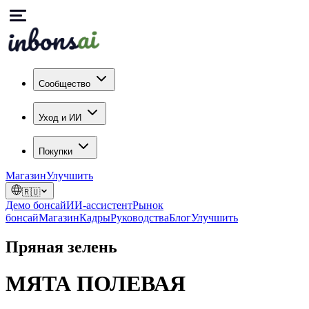
Сообщество
Уход и ИИ
Покупки
Магазин
Улучшить
🇷🇺
Демо бонсай
ИИ-ассистент
Рынок
бонсай
Магазин
Кадры
Руководства
Блог
Улучшить
Пряная зелень
МЯТА ПОЛЕВАЯ