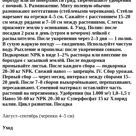
борозду или по поверхности гряд. Перемешайте удобрения
с почвой. 3. Размножение. Мяту полевую обычно
размножают вегетативно (стеблевыми черенками). Стебли
нарезают на отрезки 4–5 см. Сажайте с расстоянием 15–20
см между рядами и 7–10 см между растениями. Слегка
прижмите землю у основания. 4. Уход. Полив: после
посадки 2 раза в день (утром и вечером) лейкой с
распылителем. После укоренения через 2–3 дня — 1 полив.
В сухую жаркую погоду — ежедневно. Используйте чистую
воду. Рыхление и прополка: после укоренения совком.
Подкормки: NPK в виде 1–2% раствора или внесение по
бороздам с засыпкой землёй. После подкормки
промывайте листья. После каждого сбора — подкормка
20–30 кг NPK. Свежий навоз — запрещён. IV. Сбор урожая.
Первый сбор — через месяц, интервал между сборами 15–
20 дней. После 7–8 сборов выкорчёвывают, перепахивают,
пересаживают. Семенной материал: оставляйте часть
растений на перезимовку. Удобрения (на 1.000 м²) 1,0–1,5 т
Навоз 50–60 кг NPK 20–30 кг Суперфосфат 15 кг Хлорид
калия. Цикл развития. Посадка
Август–сентябрь (черенки 4–5 см)
Уход