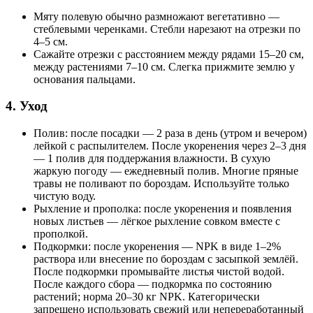
Мяту полевую обычно размножают вегетативно —
стеблевыми черенками. Стебли нарезают на отрезки по
4–5 см.
Сажайте отрезки с расстоянием между рядами 15–20 см,
между растениями 7–10 см. Слегка прижмите землю у
основания пальцами.
4. Уход
Полив: после посадки — 2 раза в день (утром и вечером)
лейкой с распылителем. После укоренения через 2–3 дня
— 1 полив для поддержания влажности. В сухую
жаркую погоду — ежедневный полив. Многие пряные
травы не поливают по бороздам. Используйте только
чистую воду.
Рыхление и прополка: после укоренения и появления
новых листьев — лёгкое рыхление совком вместе с
прополкой.
Подкормки: после укоренения — NPK в виде 1–2%
раствора или внесение по бороздам с засыпкой землёй.
После подкормки промывайте листья чистой водой.
После каждого сбора — подкормка по состоянию
растений; норма 20–30 кг NPK. Категорически
запрещено использовать свежий или непереработанный