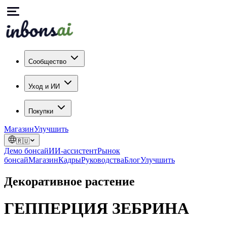
Сообщество
Уход и ИИ
Покупки
Магазин
Улучшить
🇷🇺
Демо бонсай
ИИ-ассистент
Рынок
бонсай
Магазин
Кадры
Руководства
Блог
Улучшить
Декоративное растение
ГЕППЕРЦИЯ ЗЕБРИНА