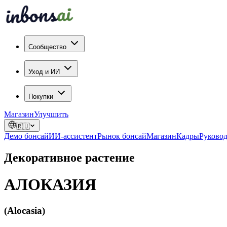
Сообщество
Уход и ИИ
Покупки
Магазин
Улучшить
🇷🇺
Демо бонсай
ИИ-ассистент
Рынок бонсай
Магазин
Кадры
Руковод
Декоративное растение
АЛОКАЗИЯ
(Alocasia)