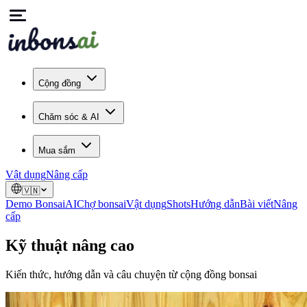
Cộng đồng
Chăm sóc & AI
Mua sắm
Vật dụng
Nâng cấp
🇻🇳
Demo Bonsai
AI
Chợ bonsai
Vật dụng
Shots
Hướng dẫn
Bài viết
Nâng
cấp
Kỹ thuật nâng cao
Kiến thức, hướng dẫn và câu chuyện từ cộng đồng bonsai