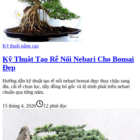
Kỹ thuật nâng cao
Kỹ Thuật Tạo Rễ Nổi Nebari Cho Bonsai
Đẹp
Hướng dẫn kỹ thuật tạo rễ nổi nebari bonsai đẹp: thay chậu sang
đĩa, cắt rễ chọn lọc, dây đồng bó gốc và lộ trình phát triển nebari
chuẩn qua từng năm.
15 tháng 4, 2026
12
phút đọc