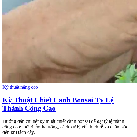
Kỹ thuật nâng cao
Kỹ Thuật Chiết Cành Bonsai Tỷ Lệ
Thành Công Cao
Hướng dẫn chi tiết kỹ thuật chiết cành bonsai để đạt tỷ lệ thành
công cao: thời điểm lý tưởng, cách xử lý vết, kích rễ và chăm sóc
đến khi tách cây.