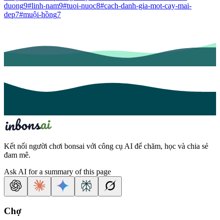
duong
9
#
linh-nam
9
#
tuoi-nuoc
8
#
cach-danh-gia-mot-cay-mai-
dep
7
#
muội-hồng
7
Kết nối người chơi bonsai với công cụ AI để chăm, học và chia sẻ
đam mê.
Ask AI for a summary of this page
Chợ