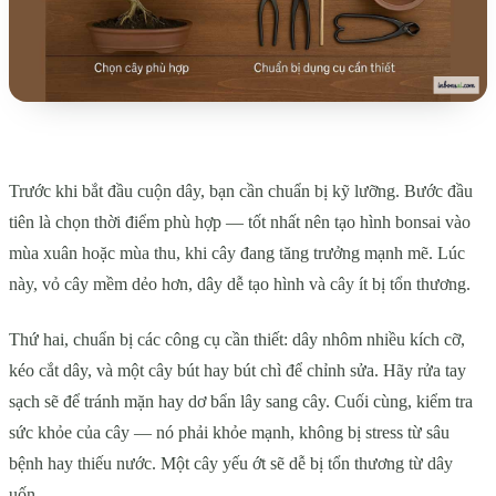
Trước khi bắt đầu cuộn dây, bạn cần chuẩn bị kỹ lưỡng. Bước đầu
tiên là chọn thời điểm phù hợp — tốt nhất nên tạo hình bonsai vào
mùa xuân hoặc mùa thu, khi cây đang tăng trưởng mạnh mẽ. Lúc
này, vỏ cây mềm dẻo hơn, dây dễ tạo hình và cây ít bị tổn thương.
Thứ hai, chuẩn bị các công cụ cần thiết: dây nhôm nhiều kích cỡ,
kéo cắt dây, và một cây bút hay bút chì để chỉnh sửa. Hãy rửa tay
sạch sẽ để tránh mặn hay dơ bẩn lây sang cây. Cuối cùng, kiểm tra
sức khỏe của cây — nó phải khỏe mạnh, không bị stress từ sâu
bệnh hay thiếu nước. Một cây yếu ớt sẽ dễ bị tổn thương từ dây
uốn.