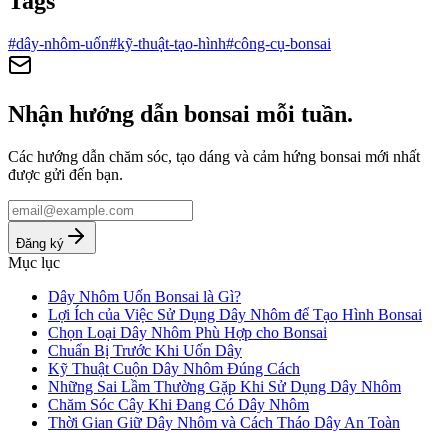
Tags
#
dây-nhôm-uốn
#
kỹ-thuật-tạo-hình
#
công-cụ-bonsai
Nhận hướng dẫn bonsai mỗi tuần.
Các hướng dẫn chăm sóc, tạo dáng và cảm hứng bonsai mới nhất
được gửi đến bạn.
Đăng ký
Mục lục
Dây Nhôm Uốn Bonsai là Gì?
Lợi Ích của Việc Sử Dụng Dây Nhôm để Tạo Hình Bonsai
Chọn Loại Dây Nhôm Phù Hợp cho Bonsai
Chuẩn Bị Trước Khi Uốn Dây
Kỹ Thuật Cuộn Dây Nhôm Đúng Cách
Những Sai Lầm Thường Gặp Khi Sử Dụng Dây Nhôm
Chăm Sóc Cây Khi Đang Có Dây Nhôm
Thời Gian Giữ Dây Nhôm và Cách Tháo Dây An Toàn