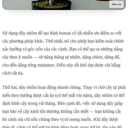
Sử dụng dây nhôm để tạo hình bonsai có rất nhiều ưu điểm so với
các phương pháp khác. Thứ nhất, nó cho phép bạn kiểm soát chính
xác hướng và góc uốn của các cành. Bạn có thể tạo ra những dáng
cây theo ý muốn — từ dáng thẳng tự nhiên, dáng chùm, dáng đổ,
cho đến dáng rừng miniature. Điều này rất khó đạt được chỉ bằng
cách cắt tỉa.
Thứ hai, dây nhôm hoạt động nhanh chóng. Thay vì chờ cây tự phát
triển theo hướng được cắt tỉa (có thể mất vài năm), dây nhôm có thể
định hình cây trong vài tháng. Bên cạnh đó, việc sử dụng dây giúp
bạn bảo vệ cây khỏi tổn thương không cần thiết — bạn không cắt
bỏ cành mà chỉ uốn chúng theo vị trí mong muốn. Khi dây được
tháo đi, cành có thể giữ lại hình dáng hoặc quay trở lại, tùy vào độ