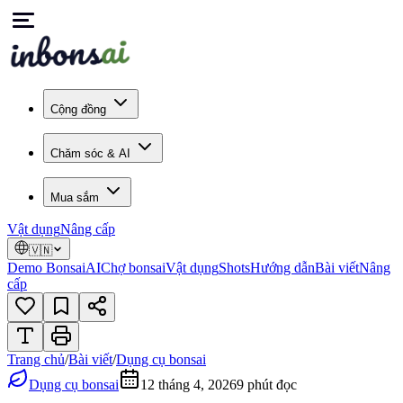
Cộng đồng
Chăm sóc & AI
Mua sắm
Vật dụng
Nâng cấp
🇻🇳
Demo Bonsai
AI
Chợ bonsai
Vật dụng
Shots
Hướng dẫn
Bài viết
Nâng
cấp
Trang chủ
/
Bài viết
/
Dụng cụ bonsai
Dụng cụ bonsai
12 tháng 4, 2026
9
phút đọc