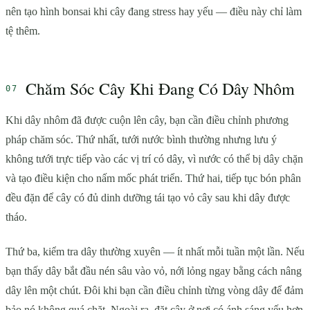
nên tạo hình bonsai khi cây đang stress hay yếu — điều này chỉ làm
tệ thêm.
Chăm Sóc Cây Khi Đang Có Dây Nhôm
Khi dây nhôm đã được cuộn lên cây, bạn cần điều chỉnh phương
pháp chăm sóc. Thứ nhất, tưới nước bình thường nhưng lưu ý
không tưới trực tiếp vào các vị trí có dây, vì nước có thể bị dây chặn
và tạo điều kiện cho nấm mốc phát triển. Thứ hai, tiếp tục bón phân
đều đặn để cây có đủ dinh dưỡng tái tạo vỏ cây sau khi dây được
tháo.
Thứ ba, kiểm tra dây thường xuyên — ít nhất mỗi tuần một lần. Nếu
bạn thấy dây bắt đầu nén sâu vào vỏ, nới lỏng ngay bằng cách nâng
dây lên một chút. Đôi khi bạn cần điều chỉnh từng vòng dây để đảm
bảo nó không quá chặt. Ngoài ra, đặt cây ở nơi có ánh sáng yếu hơn