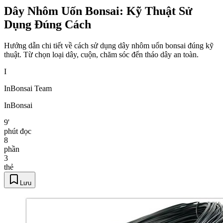
Dây Nhôm Uốn Bonsai: Kỹ Thuật Sử
Dụng Đúng Cách
Hướng dẫn chi tiết về cách sử dụng dây nhôm uốn bonsai đúng kỹ
thuật. Từ chọn loại dây, cuộn, chăm sóc đến tháo dây an toàn.
I
InBonsai Team
InBonsai
9'
phút đọc
8
phần
3
thẻ
Lưu