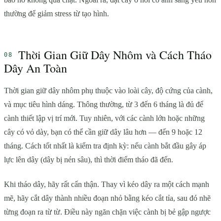
thường để giảm stress từ tạo hình.
Thời Gian Giữ Dây Nhôm và Cách Tháo
Dây An Toàn
Thời gian giữ dây nhôm phụ thuộc vào loài cây, độ cứng của cành,
và mục tiêu hình dáng. Thông thường, từ 3 đến 6 tháng là đủ để
cành thiết lập vị trí mới. Tuy nhiên, với các cành lớn hoặc những
cây có vỏ dày, bạn có thể cần giữ dây lâu hơn — đến 9 hoặc 12
tháng. Cách tốt nhất là kiểm tra định kỳ: nếu cành bắt đầu gây áp
lực lên dây (dây bị nén sâu), thì thời điểm tháo đã đến.
Khi tháo dây, hãy rất cẩn thận. Thay vì kéo dây ra một cách mạnh
mẽ, hãy cắt dây thành nhiều đoạn nhỏ bằng kéo cắt tỉa, sau đó nhẽ
từng đoạn ra từ từ. Điều này ngăn chặn việc cành bị bẻ gập ngược