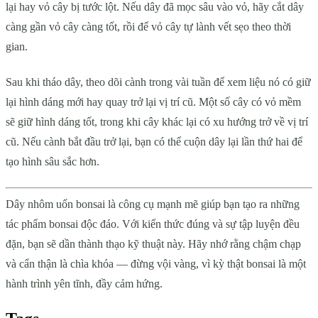
lại hay vỏ cây bị tước lột. Nếu dây đã mọc sâu vào vỏ, hãy cắt dây
càng gần vỏ cây càng tốt, rồi để vỏ cây tự lành vết sẹo theo thời
gian.
Sau khi tháo dây, theo dõi cành trong vài tuần để xem liệu nó có giữ
lại hình dáng mới hay quay trở lại vị trí cũ. Một số cây có vỏ mềm
sẽ giữ hình dáng tốt, trong khi cây khác lại có xu hướng trở về vị trí
cũ. Nếu cành bắt đầu trở lại, bạn có thể cuộn dây lại lần thứ hai để
tạo hình sâu sắc hơn.
Dây nhôm uốn bonsai là công cụ mạnh mẽ giúp bạn tạo ra những
tác phẩm bonsai độc đáo. Với kiến thức đúng và sự tập luyện đều
đặn, bạn sẽ dần thành thạo kỹ thuật này. Hãy nhớ rằng chậm chạp
và cẩn thận là chìa khóa — đừng vội vàng, vì kỳ thật bonsai là một
hành trình yên tĩnh, đầy cảm hứng.