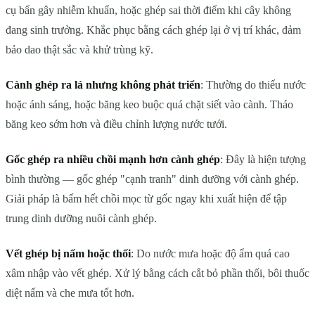
cụ bẩn gây nhiễm khuẩn, hoặc ghép sai thời điểm khi cây không
đang sinh trưởng. Khắc phục bằng cách ghép lại ở vị trí khác, đảm
bảo dao thật sắc và khử trùng kỹ.
Cành ghép ra lá nhưng không phát triển
: Thường do thiếu nước
hoặc ánh sáng, hoặc băng keo buộc quá chặt siết vào cành. Tháo
băng keo sớm hơn và điều chỉnh lượng nước tưới.
Gốc ghép ra nhiều chồi mạnh hơn cành ghép
: Đây là hiện tượng
bình thường — gốc ghép "cạnh tranh" dinh dưỡng với cành ghép.
Giải pháp là bấm hết chồi mọc từ gốc ngay khi xuất hiện để tập
trung dinh dưỡng nuôi cành ghép.
Vết ghép bị nấm hoặc thối
: Do nước mưa hoặc độ ẩm quá cao
xâm nhập vào vết ghép. Xử lý bằng cách cắt bỏ phần thối, bôi thuốc
diệt nấm và che mưa tốt hơn.