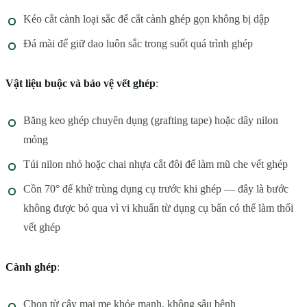
Kéo cắt cành loại sắc để cắt cành ghép gọn không bị dập
Đá mài để giữ dao luôn sắc trong suốt quá trình ghép
Vật liệu buộc và bảo vệ vết ghép
:
Băng keo ghép chuyên dụng (grafting tape) hoặc dây nilon
mỏng
Túi nilon nhỏ hoặc chai nhựa cắt đôi để làm mũ che vết ghép
Cồn 70° để khử trùng dụng cụ trước khi ghép — đây là bước
không được bỏ qua vì vi khuẩn từ dụng cụ bẩn có thể làm thối
vết ghép
Cành ghép
:
Chọn từ cây mai mẹ khỏe mạnh, không sâu bệnh