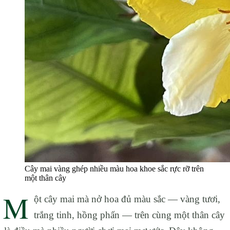
Cây mai vàng ghép nhiều màu hoa khoe sắc rực rỡ trên
một thân cây
M
ột cây mai mà nở hoa đủ màu sắc — vàng tươi,
trắng tinh, hồng phấn — trên cùng một thân cây