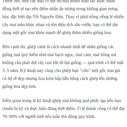
Trước hết, một cây mai có thể nở hoa nhiều màu sắc khác nhau
đồng thời sẽ tạo nên điểm nhấn ấn tượng trong không gian trưng
bày, đặc biệt dịp Tết Nguyên Đán. Thay vì phải trồng riêng lẻ nhiều
cây mai màu khác nhau và tốn diện tích sân vườn, bạn có thể tận
dụng một gốc mai khỏe mạnh để ghép thêm nhiều giống hoa.
Bên cạnh đó, ghép cành là cách nhanh nhất để nhân giống các
giống mai quý hiếm như mai bạch ngọc, mai cam, mai hồng mà
không cần phải đợi cây con lớn từ hạt giống — quá trình có thể mất
3–5 năm. Kỹ thuật này cũng cho phép bạn "cứu" một gốc mai già
có bộ rễ đẹp nhưng hoa kém hấp dẫn bằng cách ghép lên những
giống hoa đẹp hơn.
Điều quan trọng là kỹ thuật ghép mai không quá phức tạp nếu bạn
chuẩn bị kỹ và thực hiện đúng thời điểm. Tỉ lệ thành công có thể đạt
70–90% với người mới nếu tuân thủ đúng quy trình.