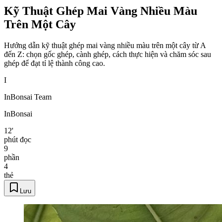
Kỹ Thuật Ghép Mai Vàng Nhiều Màu
Trên Một Cây
Hướng dẫn kỹ thuật ghép mai vàng nhiều màu trên một cây từ A
đến Z: chọn gốc ghép, cành ghép, cách thực hiện và chăm sóc sau
ghép để đạt tỉ lệ thành công cao.
I
InBonsai Team
InBonsai
12'
phút đọc
9
phần
4
thẻ
Lưu