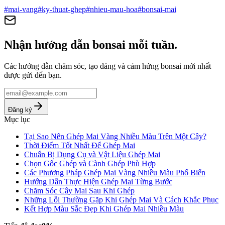
#
mai-vang
#
ky-thuat-ghep
#
nhieu-mau-hoa
#
bonsai-mai
Nhận hướng dẫn bonsai mỗi tuần.
Các hướng dẫn chăm sóc, tạo dáng và cảm hứng bonsai mới nhất
được gửi đến bạn.
Đăng ký
Mục lục
Tại Sao Nên Ghép Mai Vàng Nhiều Màu Trên Một Cây?
Thời Điểm Tốt Nhất Để Ghép Mai
Chuẩn Bị Dụng Cụ và Vật Liệu Ghép Mai
Chọn Gốc Ghép và Cành Ghép Phù Hợp
Các Phương Pháp Ghép Mai Vàng Nhiều Màu Phổ Biến
Hướng Dẫn Thực Hiện Ghép Mai Từng Bước
Chăm Sóc Cây Mai Sau Khi Ghép
Những Lỗi Thường Gặp Khi Ghép Mai Và Cách Khắc Phục
Kết Hợp Màu Sắc Đẹp Khi Ghép Mai Nhiều Màu