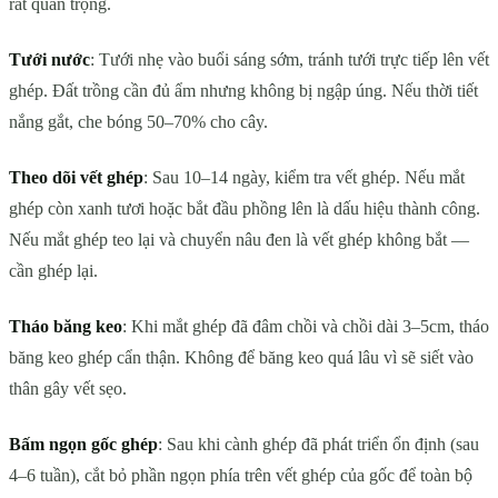
rất quan trọng.
Tưới nước
: Tưới nhẹ vào buổi sáng sớm, tránh tưới trực tiếp lên vết
ghép. Đất trồng cần đủ ẩm nhưng không bị ngập úng. Nếu thời tiết
nắng gắt, che bóng 50–70% cho cây.
Theo dõi vết ghép
: Sau 10–14 ngày, kiểm tra vết ghép. Nếu mắt
ghép còn xanh tươi hoặc bắt đầu phồng lên là dấu hiệu thành công.
Nếu mắt ghép teo lại và chuyển nâu đen là vết ghép không bắt —
cần ghép lại.
Tháo băng keo
: Khi mắt ghép đã đâm chồi và chồi dài 3–5cm, tháo
băng keo ghép cẩn thận. Không để băng keo quá lâu vì sẽ siết vào
thân gây vết sẹo.
Bấm ngọn gốc ghép
: Sau khi cành ghép đã phát triển ổn định (sau
4–6 tuần), cắt bỏ phần ngọn phía trên vết ghép của gốc để toàn bộ