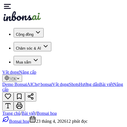
Cộng đồng
Chăm sóc & AI
Mua sắm
Vật dụng
Nâng cấp
🇻🇳
Demo Bonsai
AI
Chợ bonsai
Vật dụng
Shots
Hướng dẫn
Bài viết
Nâng
cấp
Trang chủ
/
Bài viết
/
Bonsai hoa
Bonsai hoa
23 tháng 4, 2026
12
phút đọc