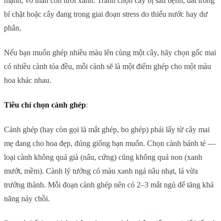
mạnh, vỏ thân còn tươi xanh. Tránh chọn cây bị sâu bệnh, đất trồng
bí chặt hoặc cây đang trong giai đoạn stress do thiếu nước hay dư
phân.
Nếu bạn muốn ghép nhiều màu lên cùng một cây, hãy chọn gốc mai
có nhiều cành tỏa đều, mỗi cành sẽ là một điểm ghép cho một màu
hoa khác nhau.
Tiêu chí chọn cành ghép
:
Cành ghép (hay còn gọi là mắt ghép, bo ghép) phải lấy từ cây mai
mẹ đang cho hoa đẹp, đúng giống bạn muốn. Chọn cành bánh tẻ —
loại cành không quá già (nâu, cứng) cũng không quá non (xanh
mướt, mềm). Cành lý tưởng có màu xanh ngả nâu nhạt, lá vừa
trưởng thành. Mỗi đoạn cành ghép nên có 2–3 mắt ngủ để tăng khả
năng nảy chồi.