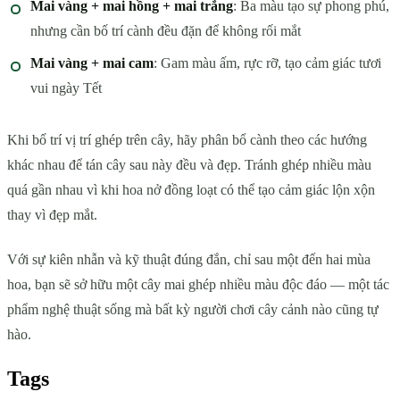
Mai vàng + mai hồng + mai trắng
: Ba màu tạo sự phong phú,
nhưng cần bố trí cành đều đặn để không rối mắt
Mai vàng + mai cam
: Gam màu ấm, rực rỡ, tạo cảm giác tươi
vui ngày Tết
Khi bố trí vị trí ghép trên cây, hãy phân bổ cành theo các hướng
khác nhau để tán cây sau này đều và đẹp. Tránh ghép nhiều màu
quá gần nhau vì khi hoa nở đồng loạt có thể tạo cảm giác lộn xộn
thay vì đẹp mắt.
Với sự kiên nhẫn và kỹ thuật đúng đắn, chỉ sau một đến hai mùa
hoa, bạn sẽ sở hữu một cây mai ghép nhiều màu độc đáo — một tác
phẩm nghệ thuật sống mà bất kỳ người chơi cây cảnh nào cũng tự
hào.
Tags