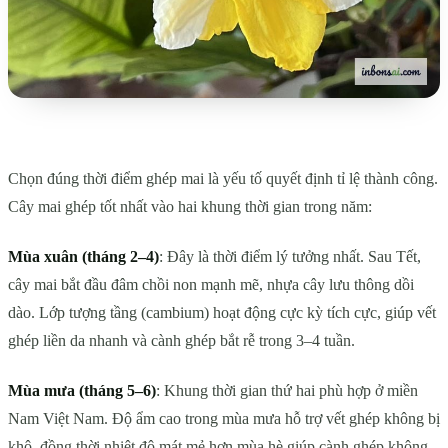
Chọn đúng thời điểm ghép mai là yếu tố quyết định tỉ lệ thành công.
Cây mai ghép tốt nhất vào hai khung thời gian trong năm:
Mùa xuân (tháng 2–4)
: Đây là thời điểm lý tưởng nhất. Sau Tết,
cây mai bắt đầu đâm chồi non mạnh mẽ, nhựa cây lưu thông dồi
dào. Lớp tượng tầng (cambium) hoạt động cực kỳ tích cực, giúp vết
ghép liền da nhanh và cành ghép bắt rễ trong 3–4 tuần.
Mùa mưa (tháng 5–6)
: Khung thời gian thứ hai phù hợp ở miền
Nam Việt Nam. Độ ẩm cao trong mùa mưa hỗ trợ vết ghép không bị
khô, đồng thời nhiệt độ mát mẻ hơn mùa hè giúp cành ghép không