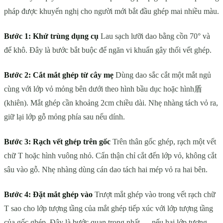
pháp được khuyến nghị cho người mới bắt đầu ghép mai nhiều màu.
Bước 1: Khử trùng dụng cụ
Lau sạch lưỡi dao bằng cồn 70° và
để khô. Đây là bước bắt buộc để ngăn vi khuẩn gây thối vết ghép.
Bước 2: Cắt mắt ghép từ cây mẹ
Dùng dao sắc cắt một mắt ngủ
cùng với lớp vỏ mỏng bên dưới theo hình bầu dục hoặc hình盾
(khiên). Mắt ghép cần khoảng 2cm chiều dài. Nhẹ nhàng tách vỏ ra,
giữ lại lớp gỗ mỏng phía sau nếu dính.
Bước 3: Rạch vết ghép trên gốc
Trên thân gốc ghép, rạch một vết
chữ T hoặc hình vuông nhỏ. Cẩn thận chỉ cắt đến lớp vỏ, không cắt
sâu vào gỗ. Nhẹ nhàng dùng cán dao tách hai mép vỏ ra hai bên.
Bước 4: Đặt mắt ghép vào
Trượt mắt ghép vào trong vết rạch chữ
T sao cho lớp tượng tầng của mắt ghép tiếp xúc với lớp tượng tầng
của gốc ghép. Đây là bước quan trọng nhất — nếu hai lớp tượng