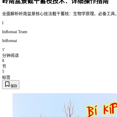
岭南盆景截干蓄枝技术：详细操作指南
全面解析岭南盆景核心技法截干蓄枝：生物学原理、必备工具
I
InBonsai Team
InBonsai
1'
分钟阅读
8
节
5
标签
保存