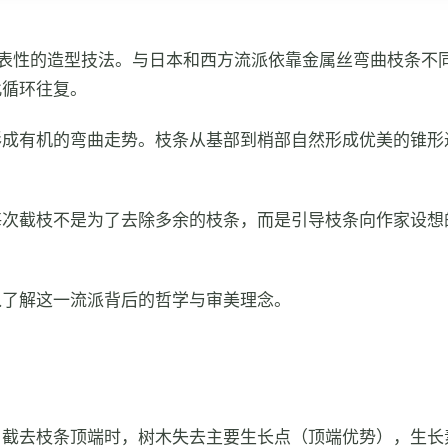
盆景）最具代表性的造型技法。与日本和西方流派依靠金属丝弯曲
此循环往复。
形成有机的弯曲走势。枝条从基部到梢部自然形成优美的锥形
每次截枝不是为了去除多余的枝条，而是引导枝条向作家设想
入了解这一流派背后的哲学与审美理念。
截去枝条顶端时，树木失去主要生长点（顶端优势），生长素（