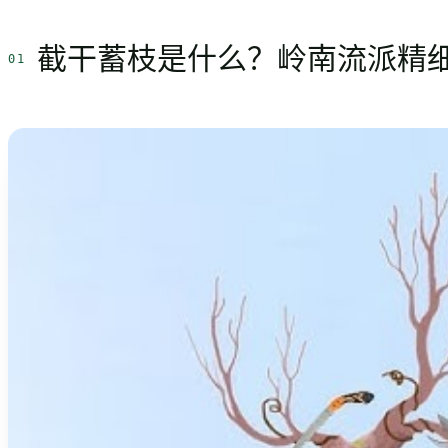
截干蓄枝是什么？岭南流派精