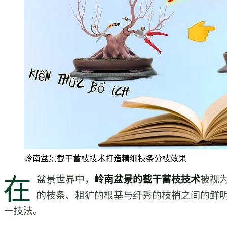
岭南盆景截干蓄枝技术打造精细枝条分枝效果
在
盆景世界中，
岭南盆景的截干蓄枝技术
被视
的枝条、粗犷的根基与纤秀的枝梢之间的鲜
一技法。