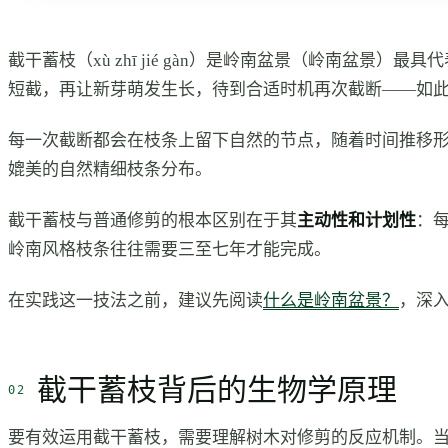
截干蓄枝（xù zhī jié gàn）是岭南盆景（岭南
短截，再让新芽萌发生长，待到合适时机再次截断——如
每一次截断都会在枝条上留下自然的节点，随着时间推移
媲美的自然精细枝条分布。
截干蓄枝与普通修剪的根本区别在于其
主动性和计划性
：
岭南风格枝条往往需要三至七年才能完成。
在实践这一技法之前，建议先阅读
什么是岭南盆景？
，深
截干蓄枝背后的生物学原理
要有效运用截干蓄枝，需要理解树木对修剪的反应机制。当