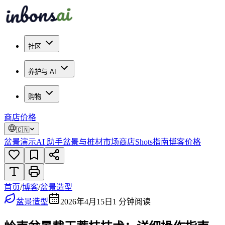
社区
养护与 AI
购物
商店
价格
🇨🇳
盆景演示
AI 助手
盆景与桩材市场
商店
Shots
指南
博客
价格
首页
/
博客
/
盆景造型
盆景造型
2026年4月15日
1
分钟阅读