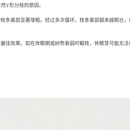
自然Y形分枝的原因。
使枝条基部显著增粗。经过多次循环，枝条基部越来越粗壮，
挥最佳效果。如在休眠期或树势衰弱时截枝，休眠芽可能无法