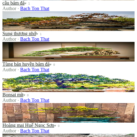
câu bám đá
♥
1
Author
·
Bach Ton That
Sung thương nhớ
Sung thương nhớ
♥
1
Author
·
Bach Ton That
Tùng bán huyền bám đá
Tùng bán huyền bám đá
♥
0
Author
·
Bach Ton That
Bonsai mít
Bonsai mít
♥
0
Author
·
Bach Ton That
Hoàng mai Huế Ngọc Sơn
Hoàng mai Huế Ngọc Sơn
♥
0
Author
·
Bach Ton That
Mai bonsai