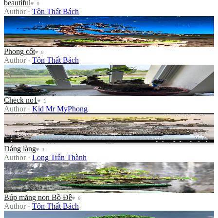
beautiful
♥
0
Author
·
Tôn Thất Bách
Phong cốt
Phong cốt
♥
0
Author
·
Tôn Thất Bách
Check no1
Check no1
♥
1
Author
·
Kid Mr MyPhong
Dáng làng
Dáng làng
♥
1
Author
·
Long Trần Thành
Búp măng non Bồ Đề
Búp măng non Bồ Đề
♥
0
Author
·
Tôn Thất Bách
Time reveals true beauty