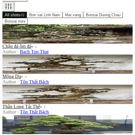
All shots
Bon sai Linh Nam
Mai vang
Bonsai Duong Chau
49
Bonsai mini
Chậu đá ôm đá
Chậu đá ôm đá
♥
0
Author
·
Bach Ton That
Mộng Du
Mộng Du
♥
0
Author
·
Tôn Thất Bách
Thần Long Tái Thế
Thần Long Tái Thế
♥
0
Author
·
Tôn Thất Bách
beautiful