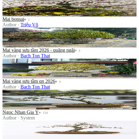
Mai bonsai
♥
2
Author
·
Triệu Võ
Mai vàng sưu tầm 2026 - quãng ngãi
Mai vàng sưu tầm 2026 - quãng ngãi
♥
0
Author
·
Bach Ton That
Mai vàng sưu tầm qn 2026
Mai vàng sưu tầm qn 2026
♥
0
Author
·
Bach Ton That
Ngoc Nhan Gia Y
Ngoc Nhan Gia Y
♥
150
Author
·
System
Nghe thon phong pham