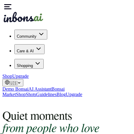
Community
Care & AI
Shopping
Shop
Upgrade
🇺🇸
Demo Bonsai
AI Assistant
Bonsai
Market
Shop
Shots
Guidelines
Blog
Upgrade
Quiet moments
from people who love