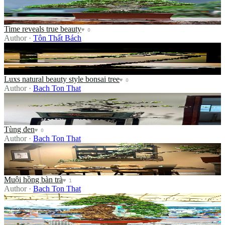
Time reveals true beauty
♥
0
Author
·
Tôn Thất Bách
Luxs natural beauty style bonsai tree
Luxs natural beauty style bonsai tree
♥
0
Author
·
Bach Ton That
Tùng đen
Tùng đen
♥
0
Author
·
Bach Ton That
Muội hồng bàn trà
Muội hồng bàn trà
♥
1
Author
·
Bach Ton That
câu bám đá