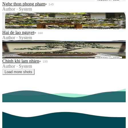
Nghe thon phong pham
♥
145
Author
·
System
Hai de lao nguyet
Hai de lao nguyet
♥
160
Author
·
System
Chinh khi lam nhien
Chinh khi lam nhien
♥
155
Author
·
System
Load more shots