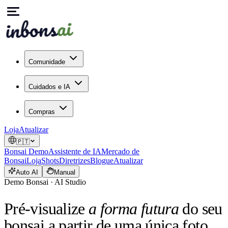
Comunidade
Cuidados e IA
Compras
Loja
Atualizar
🇵🇹
Bonsai Demo
Assistente de IA
Mercado de
Bonsai
Loja
Shots
Diretrizes
Blogue
Atualizar
Auto AI
Manual
Demo Bonsai · AI Studio
Pré-visualize
a forma futura
do seu
bonsai a partir de uma única foto.