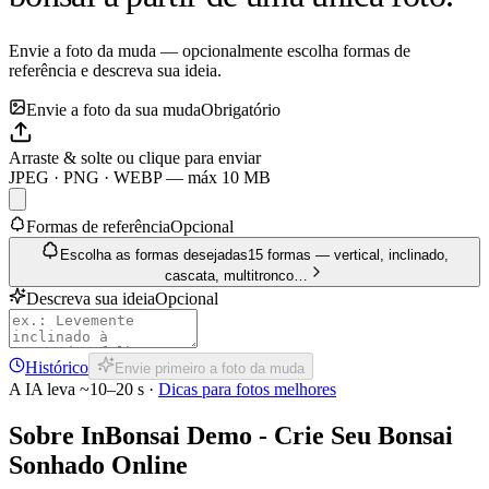
Envie a foto da muda — opcionalmente escolha formas de
referência e descreva sua ideia.
Envie a foto da sua muda
Obrigatório
Arraste & solte ou clique para enviar
JPEG · PNG · WEBP — máx 10 MB
Formas de referência
Opcional
Escolha as formas desejadas
15 formas — vertical, inclinado,
cascata, multitronco…
Descreva sua ideia
Opcional
Histórico
Envie primeiro a foto da muda
A IA leva ~10–20 s ·
Dicas para fotos melhores
Sobre InBonsai Demo - Crie Seu Bonsai
Sonhado Online