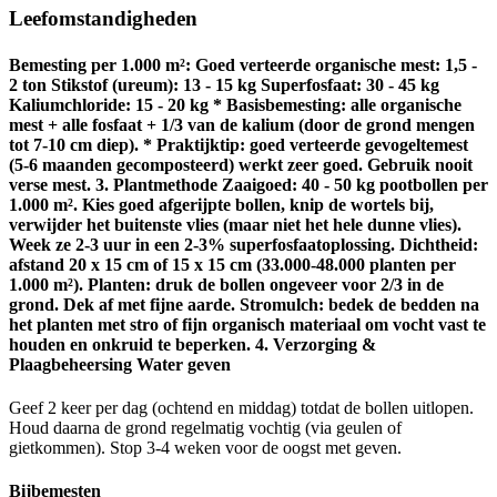
Leefomstandigheden
Bemesting per 1.000 m²: Goed verteerde organische mest: 1,5 -
2 ton Stikstof (ureum): 13 - 15 kg Superfosfaat: 30 - 45 kg
Kaliumchloride: 15 - 20 kg * Basisbemesting: alle organische
mest + alle fosfaat + 1/3 van de kalium (door de grond mengen
tot 7-10 cm diep). * Praktijktip: goed verteerde gevogeltemest
(5-6 maanden gecomposteerd) werkt zeer goed. Gebruik nooit
verse mest. 3. Plantmethode Zaaigoed: 40 - 50 kg pootbollen per
1.000 m². Kies goed afgerijpte bollen, knip de wortels bij,
verwijder het buitenste vlies (maar niet het hele dunne vlies).
Week ze 2-3 uur in een 2-3% superfosfaatoplossing. Dichtheid:
afstand 20 x 15 cm of 15 x 15 cm (33.000-48.000 planten per
1.000 m²). Planten: druk de bollen ongeveer voor 2/3 in de
grond. Dek af met fijne aarde. Stromulch: bedek de bedden na
het planten met stro of fijn organisch materiaal om vocht vast te
houden en onkruid te beperken. 4. Verzorging &
Plaagbeheersing Water geven
Geef 2 keer per dag (ochtend en middag) totdat de bollen uitlopen.
Houd daarna de grond regelmatig vochtig (via geulen of
gietkommen). Stop 3-4 weken voor de oogst met geven.
Bijbemesten