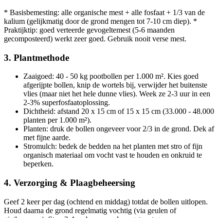
* Basisbemesting: alle organische mest + alle fosfaat + 1/3 van de
kalium (gelijkmatig door de grond mengen tot 7-10 cm diep). *
Praktijktip: goed verteerde gevogeltemest (5-6 maanden
gecomposteerd) werkt zeer goed. Gebruik nooit verse mest.
3. Plantmethode
Zaaigoed: 40 - 50 kg pootbollen per 1.000 m². Kies goed
afgerijpte bollen, knip de wortels bij, verwijder het buitenste
vlies (maar niet het hele dunne vlies). Week ze 2-3 uur in een
2-3% superfosfaatoplossing.
Dichtheid: afstand 20 x 15 cm of 15 x 15 cm (33.000 - 48.000
planten per 1.000 m²).
Planten: druk de bollen ongeveer voor 2/3 in de grond. Dek af
met fijne aarde.
Stromulch: bedek de bedden na het planten met stro of fijn
organisch materiaal om vocht vast te houden en onkruid te
beperken.
4. Verzorging & Plaagbeheersing
Geef 2 keer per dag (ochtend en middag) totdat de bollen uitlopen.
Houd daarna de grond regelmatig vochtig (via geulen of