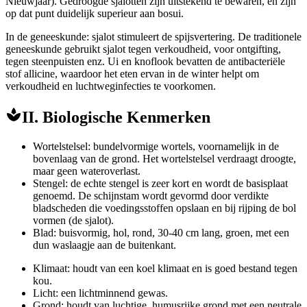
Nieuwjaar). Gedroogde sjalotten zijn uitstekend te bewaren, en zijn
op dat punt duidelijk superieur aan bosui.
In de geneeskunde: sjalot stimuleert de spijsvertering. De traditionele
geneeskunde gebruikt sjalot tegen verkoudheid, voor ontgifting,
tegen steenpuisten enz. Ui en knoflook bevatten de antibacteriële
stof allicine, waardoor het eten ervan in de winter helpt om
verkoudheid en luchtweginfecties te voorkomen.
II. Biologische Kenmerken
Wortelstelsel: bundelvormige wortels, voornamelijk in de
bovenlaag van de grond. Het wortelstelsel verdraagt droogte,
maar geen wateroverlast.
Stengel: de echte stengel is zeer kort en wordt de basisplaat
genoemd. De schijnstam wordt gevormd door verdikte
bladscheden die voedingsstoffen opslaan en bij rijping de bol
vormen (de sjalot).
Blad: buisvormig, hol, rond, 30-40 cm lang, groen, met een
dun waslaagje aan de buitenkant.
Klimaat: houdt van een koel klimaat en is goed bestand tegen
kou.
Licht: een lichtminnend gewas.
Grond: houdt van luchtige, humusrijke grond met een neutrale