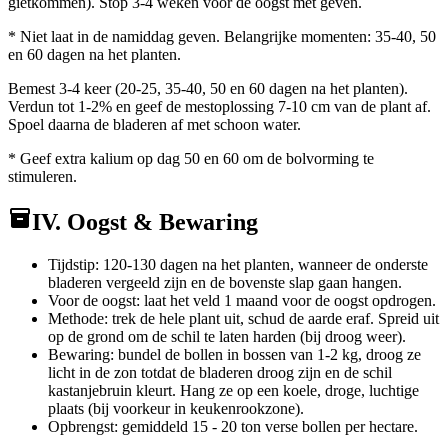
gietkommen). Stop 3-4 weken voor de oogst met geven.
* Niet laat in de namiddag geven. Belangrijke momenten: 35-40, 50
en 60 dagen na het planten.
Bemest 3-4 keer (20-25, 35-40, 50 en 60 dagen na het planten).
Verdun tot 1-2% en geef de mestoplossing 7-10 cm van de plant af.
Spoel daarna de bladeren af met schoon water.
* Geef extra kalium op dag 50 en 60 om de bolvorming te
stimuleren.
IV. Oogst & Bewaring
Tijdstip: 120-130 dagen na het planten, wanneer de onderste
bladeren vergeeld zijn en de bovenste slap gaan hangen.
Voor de oogst: laat het veld 1 maand voor de oogst opdrogen.
Methode: trek de hele plant uit, schud de aarde eraf. Spreid uit
op de grond om de schil te laten harden (bij droog weer).
Bewaring: bundel de bollen in bossen van 1-2 kg, droog ze
licht in de zon totdat de bladeren droog zijn en de schil
kastanjebruin kleurt. Hang ze op een koele, droge, luchtige
plaats (bij voorkeur in keukenrookzone).
Opbrengst: gemiddeld 15 - 20 ton verse bollen per hectare.