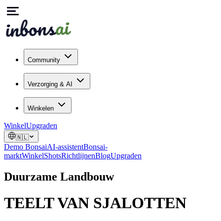
Community
Verzorging & AI
Winkelen
Winkel
Upgraden
🇳🇱
Demo Bonsai
AI-assistent
Bonsai-
markt
Winkel
Shots
Richtlijnen
Blog
Upgraden
Duurzame Landbouw
TEELT VAN SJALOTTEN