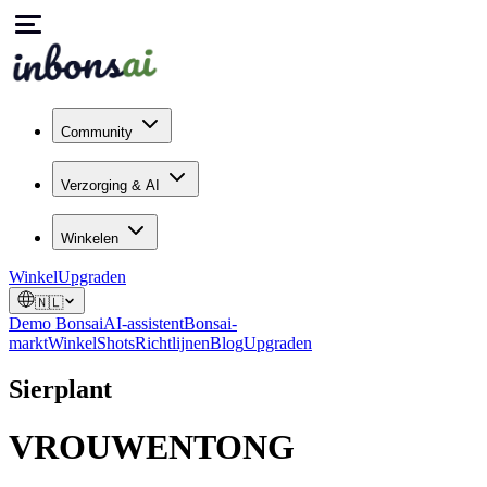
Community
Verzorging & AI
Winkelen
Winkel
Upgraden
🇳🇱
Demo Bonsai
AI-assistent
Bonsai-
markt
Winkel
Shots
Richtlijnen
Blog
Upgraden
Sierplant
VROUWENTONG