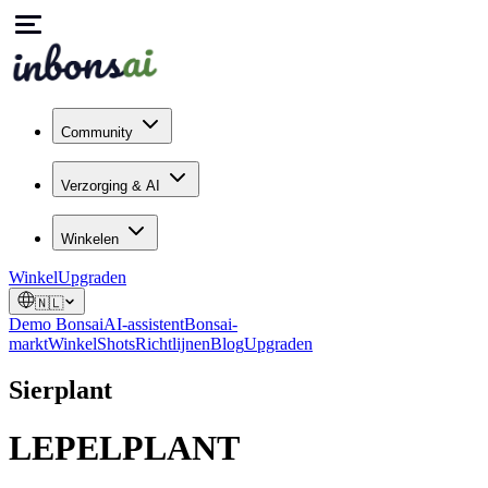
Community
Verzorging & AI
Winkelen
Winkel
Upgraden
🇳🇱
Demo Bonsai
AI-assistent
Bonsai-
markt
Winkel
Shots
Richtlijnen
Blog
Upgraden
Sierplant
LEPELPLANT