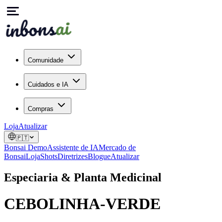
Comunidade
Cuidados e IA
Compras
Loja
Atualizar
🇵🇹
Bonsai Demo
Assistente de IA
Mercado de
Bonsai
Loja
Shots
Diretrizes
Blogue
Atualizar
Especiaria & Planta Medicinal
CEBOLINHA-VERDE