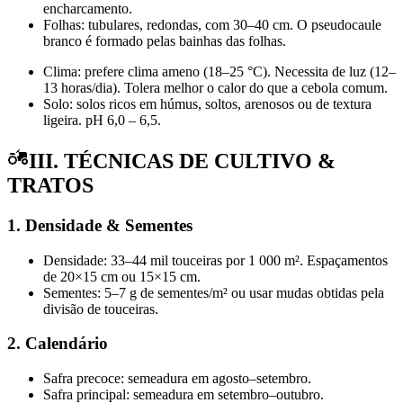
encharcamento.
Folhas: tubulares, redondas, com 30–40 cm. O pseudocaule
branco é formado pelas bainhas das folhas.
Clima: prefere clima ameno (18–25 °C). Necessita de luz (12–
13 horas/dia). Tolera melhor o calor do que a cebola comum.
Solo: solos ricos em húmus, soltos, arenosos ou de textura
ligeira. pH 6,0 – 6,5.
III. TÉCNICAS DE CULTIVO &
TRATOS
1. Densidade & Sementes
Densidade: 33–44 mil touceiras por 1 000 m². Espaçamentos
de 20×15 cm ou 15×15 cm.
Sementes: 5–7 g de sementes/m² ou usar mudas obtidas pela
divisão de touceiras.
2. Calendário
Safra precoce: semeadura em agosto–setembro.
Safra principal: semeadura em setembro–outubro.