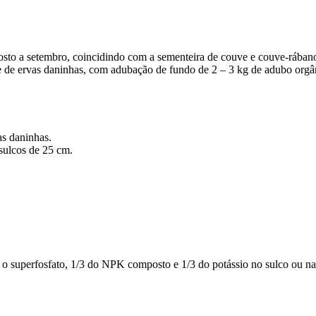
gosto a setembro, coincidindo com a sementeira de couve e couve-rában
re de ervas daninhas, com adubação de fundo de 2 – 3 kg de adubo orgâ
vas daninhas.
 sulcos de 25 cm.
 superfosfato, 1/3 do NPK composto e 1/3 do potássio no sulco ou na 