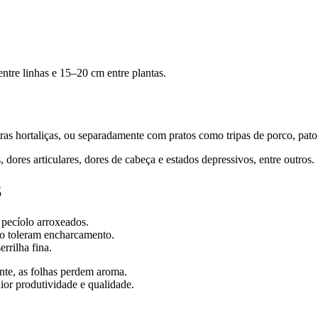
tre linhas e 15–20 cm entre plantas.
as hortaliças, ou separadamente com pratos como tripas de porco, pato,
 dores articulares, dores de cabeça e estados depressivos, entre outros.
S
 pecíolo arroxeados.
ão toleram encharcamento.
rrilha fina.
ente, as folhas perdem aroma.
or produtividade e qualidade.