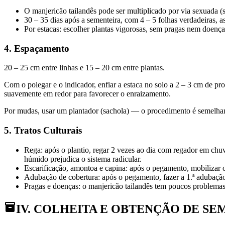
O manjericão tailandês pode ser multiplicado por via sexuada (s
30 – 35 dias após a sementeira, com 4 – 5 folhas verdadeiras, 
Por estacas: escolher plantas vigorosas, sem pragas nem doença
4. Espaçamento
20 – 25 cm entre linhas e 15 – 20 cm entre plantas.
Com o polegar e o indicador, enfiar a estaca no solo a 2 – 3 cm de p
suavemente em redor para favorecer o enraizamento.
Por mudas, usar um plantador (sachola) — o procedimento é semelhant
5. Tratos Culturais
Rega: após o plantio, regar 2 vezes ao dia com regador em chuv
húmido prejudica o sistema radicular.
Escarificação, amontoa e capina: após o pegamento, mobilizar o
Adubação de cobertura: após o pegamento, fazer a 1.ª adubação
Pragas e doenças: o manjericão tailandês tem poucos problemas.
IV. COLHEITA E OBTENÇÃO DE SE