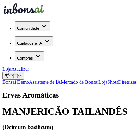
Comunidade
Cuidados e IA
Compras
Loja
Atualizar
🇵🇹
Bonsai Demo
Assistente de IA
Mercado de Bonsai
Loja
Shots
Diretrizes
Ervas Aromáticas
MANJERICÃO TAILANDÊS
(Ocimum basilicum)