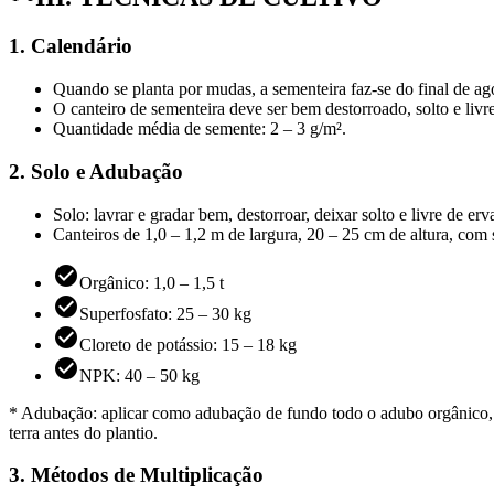
1. Calendário
Quando se planta por mudas, a sementeira faz-se do final de a
O canteiro de sementeira deve ser bem destorroado, solto e liv
Quantidade média de semente: 2 – 3 g/m².
2. Solo e Adubação
Solo: lavrar e gradar bem, destorroar, deixar solto e livre de er
Canteiros de 1,0 – 1,2 m de largura, 20 – 25 cm de altura, com
Orgânico: 1,0 – 1,5 t
Superfosfato: 25 – 30 kg
Cloreto de potássio: 15 – 18 kg
NPK: 40 – 50 kg
* Adubação: aplicar como adubação de fundo todo o adubo orgânico, o
terra antes do plantio.
3. Métodos de Multiplicação