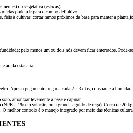
ementes) ou vegetativa (estacas).
as mudas podem ir para o campo definitivo.
s, fiéis à cultivar; cortar ramos próximos da base para manter a plant
rofundidade; pelo menos um ou dois nós devem ficar enterrados. Pode-se
e ao da estacaria.
eiro. Após o pegamento, regar a cada 2 – 3 dias, consoante a humidade
 solo, amontoar levemente a base e capinar.
 (NPK a 1% em solução, ou a granel seguido de rega). Cerca de 20 kg d
 O melhor controlo é o manejo integrado por meio das técnicas cultura
MENTES