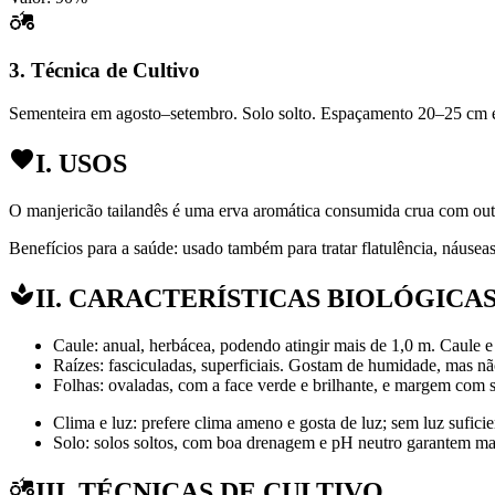
3. Técnica de Cultivo
Sementeira em agosto–setembro. Solo solto. Espaçamento 20–25 cm en
I. USOS
O manjericão tailandês é uma erva aromática consumida crua com outr
Benefícios para a saúde: usado também para tratar flatulência, náuseas,
II. CARACTERÍSTICAS BIOLÓGICA
Caule: anual, herbácea, podendo atingir mais de 1,0 m. Caule e
Raízes: fasciculadas, superficiais. Gostam de humidade, mas n
Folhas: ovaladas, com a face verde e brilhante, e margem com se
Clima e luz: prefere clima ameno e gosta de luz; sem luz sufici
Solo: solos soltos, com boa drenagem e pH neutro garantem mai
III. TÉCNICAS DE CULTIVO