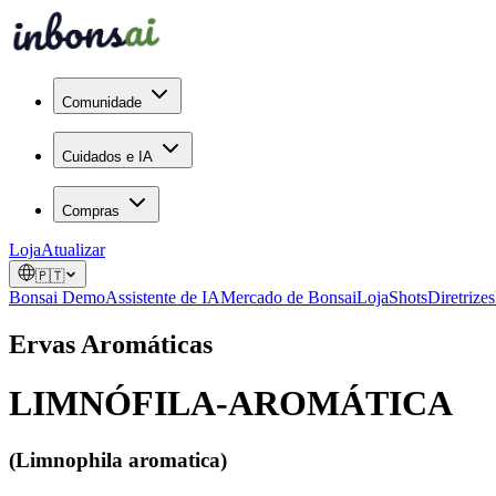
Comunidade
Cuidados e IA
Compras
Loja
Atualizar
🇵🇹
Bonsai Demo
Assistente de IA
Mercado de Bonsai
Loja
Shots
Diretrizes
Ervas Aromáticas
LIMNÓFILA-AROMÁTICA
(Limnophila aromatica)