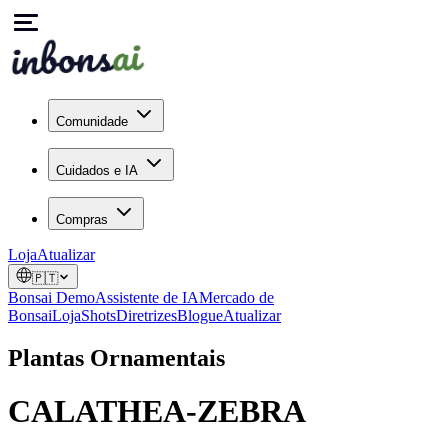
Comunidade
Cuidados e IA
Compras
Loja
Atualizar
🇵🇹
Bonsai Demo
Assistente de IA
Mercado de
Bonsai
Loja
Shots
Diretrizes
Blogue
Atualizar
Plantas Ornamentais
CALATHEA-ZEBRA