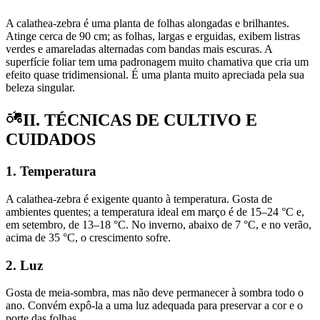
A calathea-zebra é uma planta de folhas alongadas e brilhantes.
Atinge cerca de 90 cm; as folhas, largas e erguidas, exibem listras
verdes e amareladas alternadas com bandas mais escuras. A
superfície foliar tem uma padronagem muito chamativa que cria um
efeito quase tridimensional. É uma planta muito apreciada pela sua
beleza singular.
II. TÉCNICAS DE CULTIVO E
CUIDADOS
1. Temperatura
A calathea-zebra é exigente quanto à temperatura. Gosta de
ambientes quentes; a temperatura ideal em março é de 15–24 °C e,
em setembro, de 13–18 °C. No inverno, abaixo de 7 °C, e no verão,
acima de 35 °C, o crescimento sofre.
2. Luz
Gosta de meia-sombra, mas não deve permanecer à sombra todo o
ano. Convém expô-la a uma luz adequada para preservar a cor e o
porte das folhas.