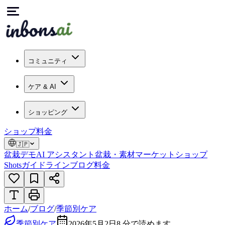
コミュニティ
ケア & AI
ショッピング
ショップ
料金
🇯🇵
盆栽デモ
AI アシスタント
盆栽・素材マーケット
ショップ
Shots
ガイドライン
ブログ
料金
ホーム
/
ブログ
/
季節別ケア
季節別ケア
2026年5月2日
8
分で読めます