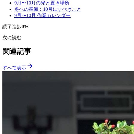
9月〜10月の光と置き場所
冬への準備：10月にすべきこと
9月〜10月 作業カレンダー
読了進捗
0
%
次に読む
関連記事
すべて表示