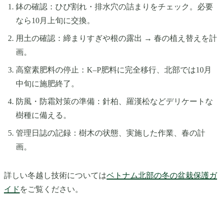
鉢の確認：ひび割れ・排水穴の詰まりをチェック。必要
なら10月上旬に交換。
用土の確認：締まりすぎや根の露出 → 春の植え替えを計
画。
高窒素肥料の停止：K–P肥料に完全移行、北部では10月
中旬に施肥終了。
防風・防霜対策の準備：針柏、羅漢松などデリケートな
樹種に備える。
管理日誌の記録：樹木の状態、実施した作業、春の計
画。
詳しい冬越し技術については
ベトナム北部の冬の盆栽保護ガ
イド
をご覧ください。