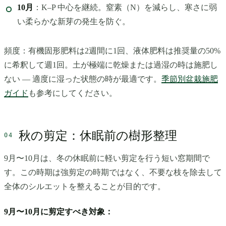
10月
：K–P 中心を継続。窒素（N）を減らし、寒さに弱
い柔らかな新芽の発生を防ぐ。
頻度：有機固形肥料は2週間に1回、液体肥料は推奨量の50%
に希釈して週1回。土が極端に乾燥または過湿の時は施肥し
ない — 適度に湿った状態の時が最適です。
季節別盆栽施肥
ガイド
も参考にしてください。
秋の剪定：休眠前の樹形整理
9月〜10月は、冬の休眠前に軽い剪定を行う短い窓期間で
す。この時期は強剪定の時期ではなく、不要な枝を除去して
全体のシルエットを整えることが目的です。
9月〜10月に剪定すべき対象：