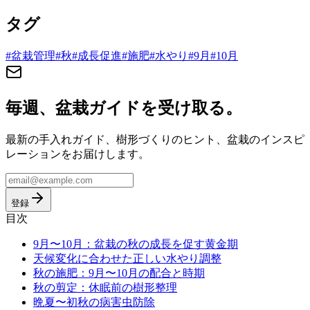
タグ
#
盆栽管理
#
秋
#
成長促進
#
施肥
#
水やり
#
9月
#
10月
毎週、盆栽ガイドを受け取る。
最新の手入れガイド、樹形づくりのヒント、盆栽のインスピ
レーションをお届けします。
登録
目次
9月〜10月：盆栽の秋の成長を促す黄金期
天候変化に合わせた正しい水やり調整
秋の施肥：9月〜10月の配合と時期
秋の剪定：休眠前の樹形整理
晩夏〜初秋の病害虫防除