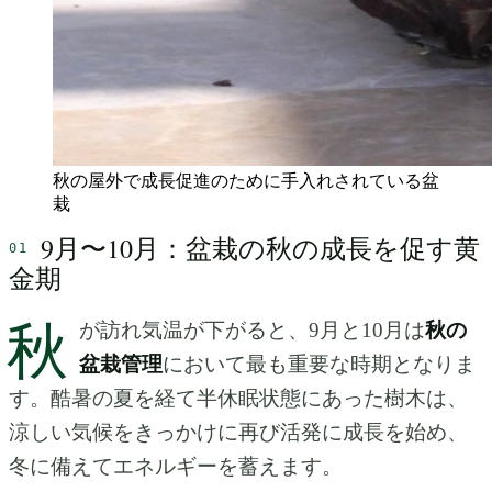
秋の屋外で成長促進のために手入れされている盆
栽
9月〜10月：盆栽の秋の成長を促す黄
金期
秋
が訪れ気温が下がると、9月と10月は
秋の
盆栽管理
において最も重要な時期となりま
す。酷暑の夏を経て半休眠状態にあった樹木は、
涼しい気候をきっかけに再び活発に成長を始め、
冬に備えてエネルギーを蓄えます。