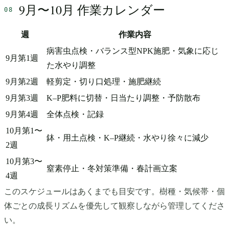
9月〜10月 作業カレンダー
週
作業内容
病害虫点検・バランス型NPK施肥・気象に応じ
9月第1週
た水やり調整
9月第2週
軽剪定・切り口処理・施肥継続
9月第3週
K–P肥料に切替・日当たり調整・予防散布
9月第4週
全体点検・記録
10月第1〜
鉢・用土点検・K–P継続・水やり徐々に減少
2週
10月第3〜
窒素停止・冬対策準備・春計画立案
4週
このスケジュールはあくまでも目安です。樹種・気候帯・個
体ごとの成長リズムを優先して観察しながら管理してくださ
い。