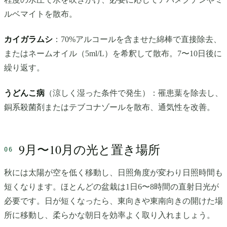
ルベマイトを散布。
カイガラムシ
：70%アルコールを含ませた綿棒で直接除去、
またはネームオイル（5ml/L）を希釈して散布。7〜10日後に
繰り返す。
うどんこ病
（涼しく湿った条件で発生）：罹患葉を除去し、
銅系殺菌剤またはテブコナゾールを散布、通気性を改善。
9月〜10月の光と置き場所
秋には太陽が空を低く移動し、日照角度が変わり日照時間も
短くなります。ほとんどの盆栽は1日6〜8時間の直射日光が
必要です。日が短くなったら、東向きや東南向きの開けた場
所に移動し、柔らかな朝日を効率よく取り入れましょう。