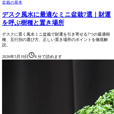
盆栽の基本
デスク風水に最適なミニ盆栽7選｜財運
を呼ぶ樹種と置き場所
デスクに置く風水ミニ盆栽で財運を引き寄せる7つの最適樹
種、五行別の選び方、正しい置き場所のポイントを徹底解
説。
2026年5月19日
8
分で読めます