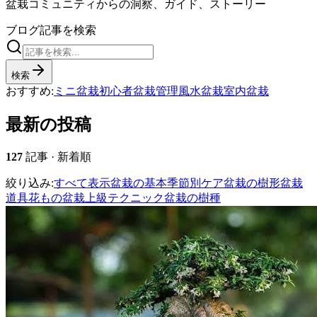
盆栽コミュニティからの洞察、ガイド、ストーリー
ブログ記事を検索
検索
おすすめ:
ミニ盆栽
初心者
盆栽管理
風水盆栽
室内盆栽
最新の投稿
127
記事
·
新着順
絞り込み:
すべて表示
盆栽の基本
季節別ケア
盆栽の樹形
盆栽
道具
花もの盆栽
上級テクニック
盆栽の樹種