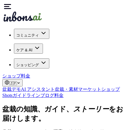
コミュニティ
ケア & AI
ショッピング
ショップ
料金
🇯🇵
盆栽デモ
AI アシスタント
盆栽・素材マーケット
ショップ
Shots
ガイドライン
ブログ
料金
盆栽の知識、ガイド、
ストーリー
をお
届けします。