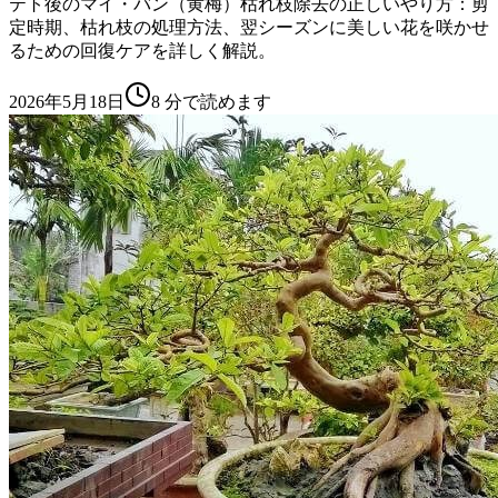
テト後のマイ・バン（黄梅）枯れ枝除去の正しいやり方：剪
定時期、枯れ枝の処理方法、翌シーズンに美しい花を咲かせ
るための回復ケアを詳しく解説。
2026年5月18日
8
分で読めます