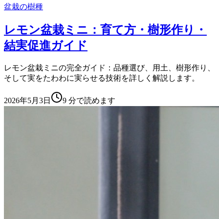
盆栽の樹種
レモン盆栽ミニ：育て方・樹形作り・
結実促進ガイド
レモン盆栽ミニの完全ガイド：品種選び、用土、樹形作り、
そして実をたわわに実らせる技術を詳しく解説します。
2026年5月3日
9
分で読めます