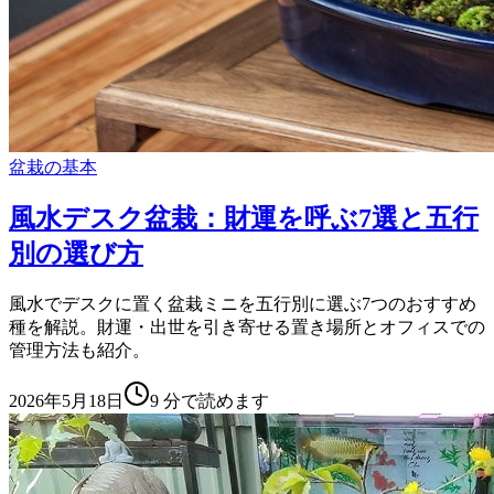
盆栽の基本
風水デスク盆栽：財運を呼ぶ7選と五行
別の選び方
風水でデスクに置く盆栽ミニを五行別に選ぶ7つのおすすめ
種を解説。財運・出世を引き寄せる置き場所とオフィスでの
管理方法も紹介。
2026年5月18日
9
分で読めます