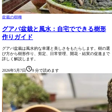
盆栽の樹種
グアバ盆栽と風水：自宅でできる樹形
作りガイド
グアバ盆栽は風水的な幸運と美しさをもたらします。樹の選
び方から樹形作り、剪定、日常管理、開花・結実の促進まで
詳しく解説します。
2026年5月7日
9
分で読めます