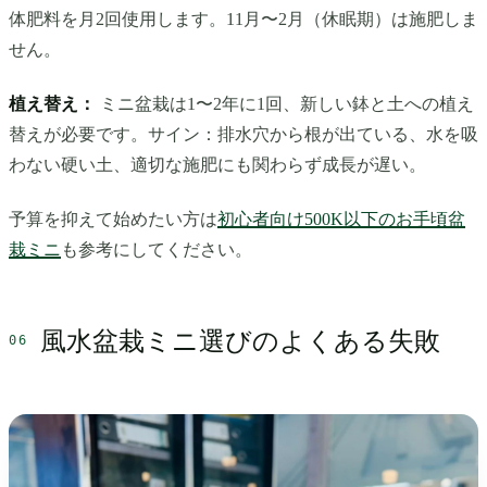
体肥料を月2回使用します。11月〜2月（休眠期）は施肥しま
せん。
植え替え：
ミニ盆栽は1〜2年に1回、新しい鉢と土への植え
替えが必要です。サイン：排水穴から根が出ている、水を吸
わない硬い土、適切な施肥にも関わらず成長が遅い。
予算を抑えて始めたい方は
初心者向け500K以下のお手頃盆
栽ミニ
も参考にしてください。
風水盆栽ミニ選びのよくある失敗