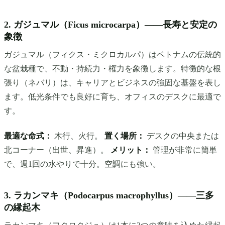
2. ガジュマル（Ficus microcarpa）——長寿と安定の
象徴
ガジュマル（フィクス・ミクロカルパ）はベトナムの伝統的
な盆栽種で、不動・持続力・権力を象徴します。特徴的な根
張り（ネバリ）は、キャリアとビジネスの強固な基盤を表し
ます。低光条件でも良好に育ち、オフィスのデスクに最適で
す。
最適な命式：
木行、火行。
置く場所：
デスクの中央または
北コーナー（出世、昇進）。
メリット：
管理が非常に簡単
で、週1回の水やりで十分。空調にも強い。
3. ラカンマキ（Podocarpus macrophyllus）——三多
の縁起木