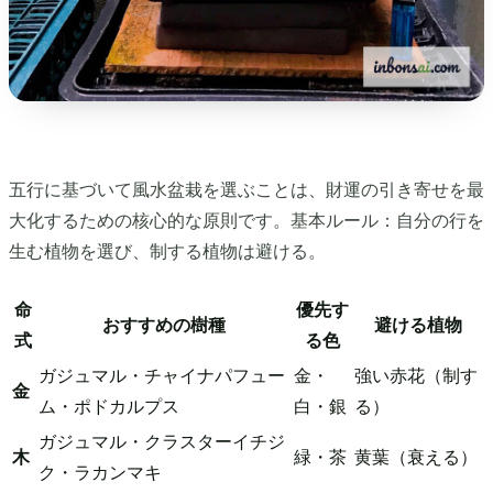
五行に基づいて風水盆栽を選ぶことは、財運の引き寄せを最
大化するための核心的な原則です。基本ルール：自分の行を
生む植物を選び、制する植物は避ける。
命
優先す
おすすめの樹種
避ける植物
式
る色
ガジュマル・チャイナパフュー
金・
強い赤花（制す
金
ム・ポドカルプス
白・銀
る）
ガジュマル・クラスターイチジ
木
緑・茶
黄葉（衰える）
ク・ラカンマキ