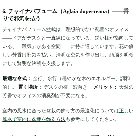
6. チャイナパフューム（Aglaia duperreana）——香
りで邪気を払う
チャイナパフューム盆栽は、理想的でない配置のオフィス
——ドアがデスクと一直線になっている、鋭い柱が指向して
いる、「殺気」がある空間——に特に適しています。花の優
しい芳香は邪気を払い、清明な空気を作り出し、頭脳を明晰
にして賢明な決断を支援します。
最適な命式：
金行、水行（穏やかな木のエネルギー、調和
的）。
置く場所：
デスクの横、窓向き。
メリット：
天然の
芳香でオフィスの消臭剤が不要になる。
室内の風水に合った盆栽の飾り方の最適化については
正しい
風水で室内に盆栽を飾る方法
も参考にしてください。