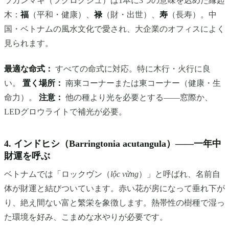
ラカンマキ（フクロクジュ）は1本に3つの意味を込めた縁起
木：
福
（平和・健康）、
禄
（財・出世）、
寿
（長寿）。中
国・ベトナムの風水文化で愛され、大企業のオフィスによく
見られます。
最適な命式：
すべての命式に対応。特に木行・火行に良
い。
置く場所：
南東コーナーまたは東コーナー（健康・生
命力）。
注意：
他の種より光を必要とする——窓際か、
LEDグロウライトで補光が必要。
4. インドヒシ（Barringtonia acutangula）——一年中
財運を呼ぶ
ベトナムでは「ロックヴン（
lộc vừng
）」と呼ばれ、名前自
体が財運と結びついています。赤い花が房になって垂れ下が
り、絶え間ない富と繁栄を象徴します。熱帯性の樹種で湿っ
た環境を好み、こまめな水やりが必要です。