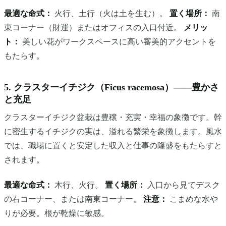
最適な命式：
火行、土行（火は土を生む）。
置く場所：
南
東コーナー（財運）またはオフィスの入口付近。
メリッ
ト：
美しい花がワークスペースに高い審美的アクセントを
もたらす。
5. クラスターイチジク（Ficus racemosa）——豊かさ
と充足
クラスターイチジク盆栽は豊穣・充実・幸福の象徴です。幹
に密生するイチジクの実は、溢れる繁栄を象徴します。風水
では、職場に置くと安定した収入と仕事の隆盛をもたらすと
されます。
最適な命式：
木行、火行。
置く場所：
入口から見てデスク
の右コーナー、または南東コーナー。
注意：
こまめな水や
りが必要。根が乾燥に敏感。