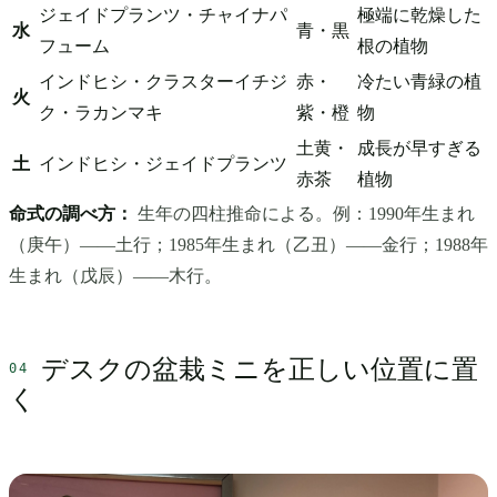
ジェイドプランツ・チャイナパ
極端に乾燥した
水
青・黒
フューム
根の植物
インドヒシ・クラスターイチジ
赤・
冷たい青緑の植
火
ク・ラカンマキ
紫・橙
物
土黄・
成長が早すぎる
土
インドヒシ・ジェイドプランツ
赤茶
植物
命式の調べ方：
生年の四柱推命による。例：1990年生まれ
（庚午）——土行；1985年生まれ（乙丑）——金行；1988年
生まれ（戊辰）——木行。
デスクの盆栽ミニを正しい位置に置
く