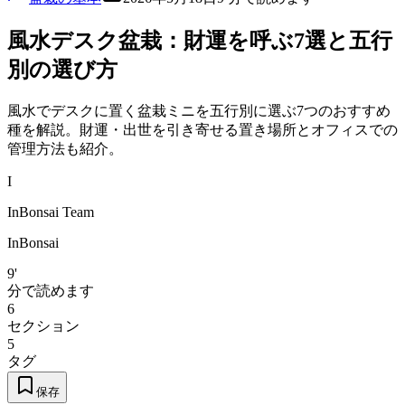
風水デスク盆栽：財運を呼ぶ7選と五行
別の選び方
風水でデスクに置く盆栽ミニを五行別に選ぶ7つのおすすめ
種を解説。財運・出世を引き寄せる置き場所とオフィスでの
管理方法も紹介。
I
InBonsai Team
InBonsai
9'
分で読めます
6
セクション
5
タグ
保存