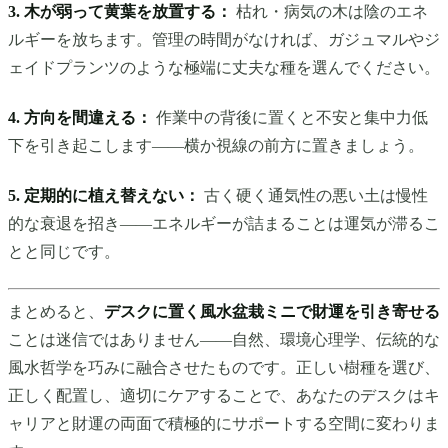
3. 木が弱って黄葉を放置する：
枯れ・病気の木は陰のエネ
ルギーを放ちます。管理の時間がなければ、ガジュマルやジ
ェイドプランツのような極端に丈夫な種を選んでください。
4. 方向を間違える：
作業中の背後に置くと不安と集中力低
下を引き起こします——横か視線の前方に置きましょう。
5. 定期的に植え替えない：
古く硬く通気性の悪い土は慢性
的な衰退を招き——エネルギーが詰まることは運気が滞るこ
とと同じです。
まとめると、
デスクに置く風水盆栽ミニで財運を引き寄せる
ことは迷信ではありません——自然、環境心理学、伝統的な
風水哲学を巧みに融合させたものです。正しい樹種を選び、
正しく配置し、適切にケアすることで、あなたのデスクはキ
ャリアと財運の両面で積極的にサポートする空間に変わりま