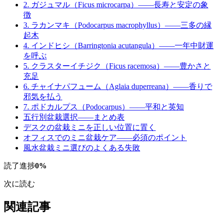
2. ガジュマル（Ficus microcarpa）——長寿と安定の象
徴
3. ラカンマキ（Podocarpus macrophyllus）——三多の縁
起木
4. インドヒシ（Barringtonia acutangula）——一年中財運
を呼ぶ
5. クラスターイチジク（Ficus racemosa）——豊かさと
充足
6. チャイナパフューム（Aglaia duperreana）——香りで
邪気を払う
7. ポドカルプス（Podocarpus）——平和と英知
五行別盆栽選択——まとめ表
デスクの盆栽ミニを正しい位置に置く
オフィスでのミニ盆栽ケア——必須のポイント
風水盆栽ミニ選びのよくある失敗
読了進捗
0
%
次に読む
関連記事