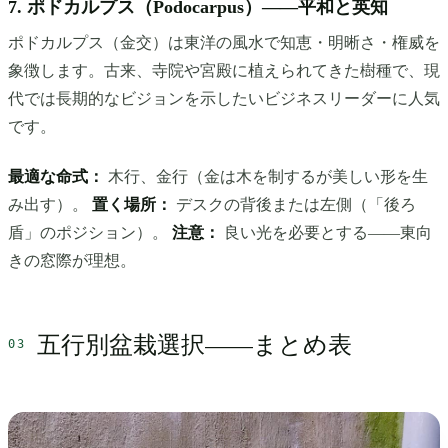
7. ポドカルプス（Podocarpus）——平和と英知
ポドカルプス（金交）は東洋の風水で知恵・明晰さ・権威を
象徴します。古来、寺院や宮殿に植えられてきた樹種で、現
代では長期的なビジョンを示したいビジネスリーダーに人気
です。
最適な命式：
木行、金行（金は木を制するが美しい形を生
み出す）。
置く場所：
デスクの背後または左側（「後ろ
盾」のポジション）。
注意：
良い光を必要とする——東向
きの窓際が理想。
五行別盆栽選択——まとめ表