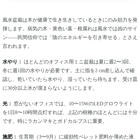
風水盆栽は木が健康で生き生きしているときにのみ効力を発
揮します。病気の木・黄色い葉・根腐れは風水では凶のサイ
ン——民間信仰では「陰のエネルギーを引き寄せる」とさえ
言われます。
水やり：
ほとんどのオフィス用ミニ盆栽は夏に週2〜3回、
冬に週1回の水やりが必要です。土に指を2 cm差し込んで確
認し、乾いていたら水やり、湿っていたら待ちます。受け皿
に30分以上水が溜まらないようにします。
光：
窓がないオフィスでは、10〜15WのLEDグロウライト
を1日8〜10時間点灯すれば、上記の樹種のほとんどには十分
です。特にラカンマキとポドカルプスに重要。
施肥：
生育期（3〜9月）に緩効性ペレット肥料か薄めた液