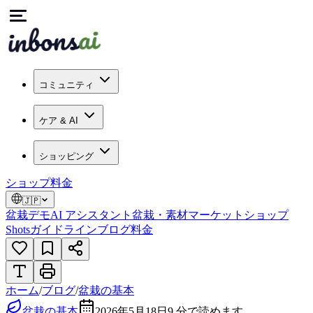
コミュニティ
ケア & AI
ショッピング
ショップ
料金
🇯🇵
盆栽デモ
AI アシスタント
盆栽・素材マーケット
ショップ
Shots
ガイドライン
ブログ
料金
ホーム
/
ブログ
/
盆栽の基本
盆栽の基本
2026年5月18日
9
分で読めます