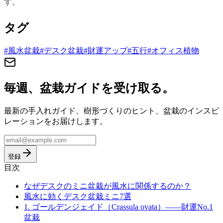
す。
タグ
#
風水盆栽
#
デスク盆栽
#
財運アップ
#
五行
#
オフィス植物
毎週、盆栽ガイドを受け取る。
最新の手入れガイド、樹形づくりのヒント、盆栽のインスピ
レーションをお届けします。
登録
目次
なぜデスクのミニ盆栽が風水に関係するのか？
風水に効くデスク盆栽ミニ7選
1. ゴールデンジェイド（Crassula ovata）——財運No.1
盆栽