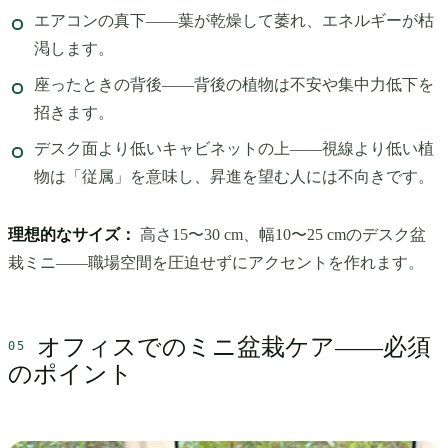
エアコンの真下——葉が乾燥して萎れ、エネルギーが枯
渇します。
座ったときの背後——背後の植物は不安や集中力低下を
招きます。
デスク面より低いキャビネットの上——視線より低い植
物は「従属」を意味し、昇進を望む人には不向きです。
理想的なサイズ：
高さ15〜30 cm、幅10〜25 cmのデスク盆
栽ミニ——職場空間を圧迫せずにアクセントを作れます。
オフィスでのミニ盆栽ケア——必須
のポイント