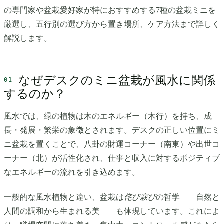
の専門家や盆栽愛好家が特におすすめする7種の盆栽ミニを
厳選し、五行別の選び方から置き場所、ケア方法まで詳しく
解説します。
なぜデスクのミニ盆栽が風水に関係
するのか？
風水では、緑の植物は木のエネルギー（木行）を持ち、成
長・発展・繁栄の象徴とされます。デスクの正しい位置にミ
ニ盆栽を置くことで、八卦の財運コーナー（南東）や出世コ
ーナー（北）が活性化され、仕事と収入に対するポジティブ
なエネルギーの流れを引き込めます。
一般的な風水植物と違い、盆栽は
侘び寂び
の哲学——自然と
人間の調和から生まれる美——も体現しています。これによ