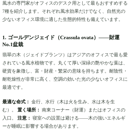
風水の専門家がオフィスのデスク用として最もおすすめする
7種を紹介します。それぞれ風水効果だけでなく、自然光の
少ないオフィス環境に適した生態的特性も備えています。
1. ゴールデンジェイド（Crassula ovata）——財運
No.1盆栽
翡翠の木（ジェイドプランツ）はアジアのオフィスで最も愛
されている風水植物です。丸くて厚い深緑の艶やかな葉は、
硬貨を象徴し、富・財産・繁栄の意味を持ちます。耐陰性・
耐乾燥性が非常に高く、空調の効いた光の少ないオフィスに
最適です。
最適な命式：
金行、水行（木は火を生み、水は木を生
む）。
置く場所：
南東コーナー（財運）またはオフィスの
入口。
注意：
寝室への設置は避ける——木の強いエネルギ
ーが睡眠に影響する場合があります。