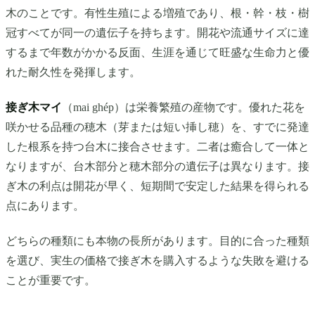
木のことです。有性生殖による増殖であり、根・幹・枝・樹
冠すべてが同一の遺伝子を持ちます。開花や流通サイズに達
するまで年数がかかる反面、生涯を通じて旺盛な生命力と優
れた耐久性を発揮します。
接ぎ木マイ
（mai ghép）は栄養繁殖の産物です。優れた花を
咲かせる品種の穂木（芽または短い挿し穂）を、すでに発達
した根系を持つ台木に接合させます。二者は癒合して一体と
なりますが、台木部分と穂木部分の遺伝子は異なります。接
ぎ木の利点は開花が早く、短期間で安定した結果を得られる
点にあります。
どちらの種類にも本物の長所があります。目的に合った種類
を選び、実生の価格で接ぎ木を購入するような失敗を避ける
ことが重要です。