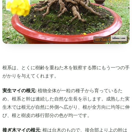
根系は、とくに樹齢を重ねた木を観察する際にもう一つの手
がかりを与えてくれます。
実生マイの根元
: 植物全体が一粒の種子から育っているた
め、根系と幹は連続した自然な生長を示します。成熟した実
生木では根元が自然に外側へ広がり、根が全方向に均等に伸
び、根と樹皮の移行部分の色が均一です。
接ぎ木マイの根元
: 根は台木のもので、接合部より上の幹は