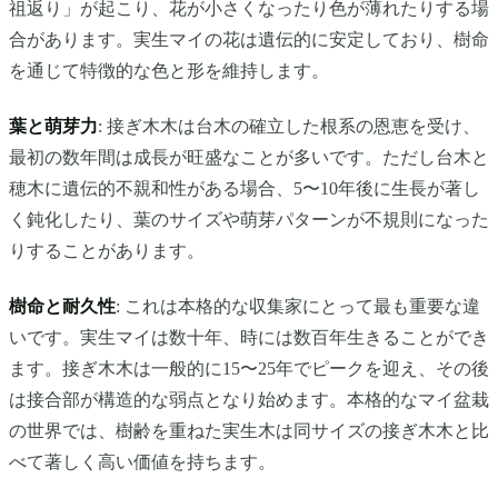
祖返り」が起こり、花が小さくなったり色が薄れたりする場
合があります。実生マイの花は遺伝的に安定しており、樹命
を通じて特徴的な色と形を維持します。
葉と萌芽力
: 接ぎ木木は台木の確立した根系の恩恵を受け、
最初の数年間は成長が旺盛なことが多いです。ただし台木と
穂木に遺伝的不親和性がある場合、5〜10年後に生長が著し
く鈍化したり、葉のサイズや萌芽パターンが不規則になった
りすることがあります。
樹命と耐久性
: これは本格的な収集家にとって最も重要な違
いです。実生マイは数十年、時には数百年生きることができ
ます。接ぎ木木は一般的に15〜25年でピークを迎え、その後
は接合部が構造的な弱点となり始めます。本格的なマイ盆栽
の世界では、樹齢を重ねた実生木は同サイズの接ぎ木木と比
べて著しく高い価値を持ちます。