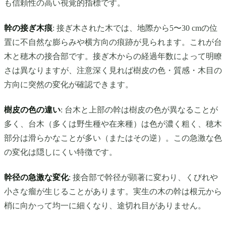
も信頼性の高い視覚的指標です。
幹の接ぎ木痕
: 接ぎ木された木では、地際から5〜30 cmの位
置に不自然な膨らみや横方向の痕跡が見られます。これが台
木と穂木の接合部です。接ぎ木からの経過年数によって明瞭
さは異なりますが、注意深く見れば樹皮の色・質感・木目の
方向に突然の変化が確認できます。
樹皮の色の違い
: 台木と上部の幹は樹皮の色が異なることが
多く、台木（多くは野生種や在来種）は色が濃く粗く、穂木
部分は滑らかなことが多い（またはその逆）。この急激な色
の変化は隠しにくい特徴です。
幹径の急激な変化
: 接合部で幹径が顕著に変わり、くびれや
小さな瘤が生じることがあります。実生の木の幹は根元から
梢に向かって均一に細くなり、途切れ目がありません。