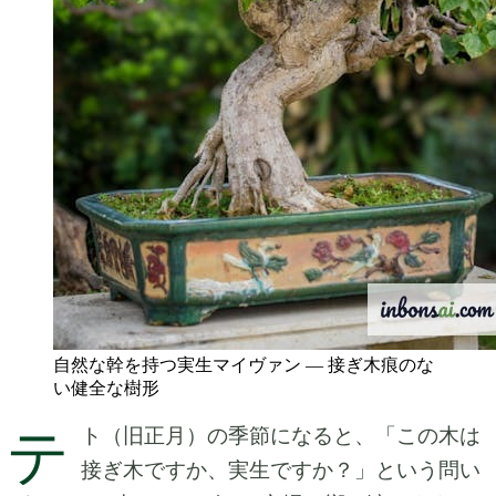
自然な幹を持つ実生マイヴァン — 接ぎ木痕のな
い健全な樹形
テ
ト（旧正月）の季節になると、「この木は
接ぎ木ですか、実生ですか？」という問い