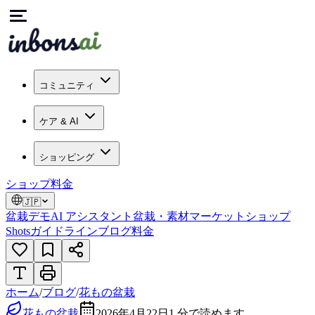
コミュニティ
ケア & AI
ショッピング
ショップ
料金
🇯🇵
盆栽デモ
AI アシスタント
盆栽・素材マーケット
ショップ
Shots
ガイドライン
ブログ
料金
ホーム
/
ブログ
/
花もの盆栽
花もの盆栽
2026年4月22日
1
分で読めます