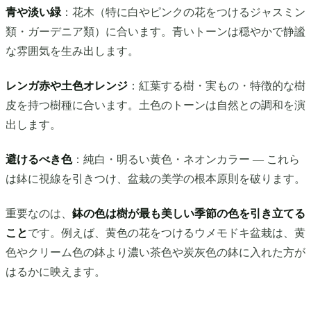
青や淡い緑
：花木（特に白やピンクの花をつけるジャスミン
類・ガーデニア類）に合います。青いトーンは穏やかで静謐
な雰囲気を生み出します。
レンガ赤や土色オレンジ
：紅葉する樹・実もの・特徴的な樹
皮を持つ樹種に合います。土色のトーンは自然との調和を演
出します。
避けるべき色
：純白・明るい黄色・ネオンカラー — これら
は鉢に視線を引きつけ、盆栽の美学の根本原則を破ります。
重要なのは、
鉢の色は樹が最も美しい季節の色を引き立てる
こと
です。例えば、黄色の花をつけるウメモドキ盆栽は、黄
色やクリーム色の鉢より濃い茶色や炭灰色の鉢に入れた方が
はるかに映えます。