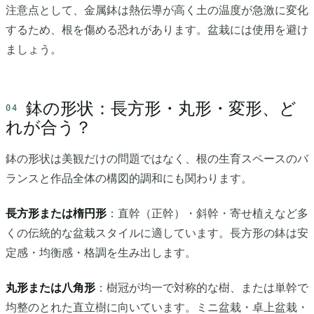
注意点として、金属鉢は熱伝導が高く土の温度が急激に変化
するため、根を傷める恐れがあります。盆栽には使用を避け
ましょう。
鉢の形状：長方形・丸形・変形、ど
れが合う？
鉢の形状は美観だけの問題ではなく、根の生育スペースのバ
ランスと作品全体の構図的調和にも関わります。
長方形または楕円形
：直幹（正幹）・斜幹・寄せ植えなど多
くの伝統的な盆栽スタイルに適しています。長方形の鉢は安
定感・均衡感・格調を生み出します。
丸形または八角形
：樹冠が均一で対称的な樹、または単幹で
均整のとれた直立樹に向いています。ミニ盆栽・卓上盆栽・