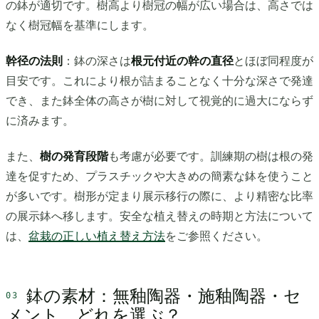
の鉢が適切です。樹高より樹冠の幅が広い場合は、高さでは
なく樹冠幅を基準にします。
幹径の法則
：鉢の深さは
根元付近の幹の直径
とほぼ同程度が
目安です。これにより根が詰まることなく十分な深さで発達
でき、また鉢全体の高さが樹に対して視覚的に過大にならず
に済みます。
また、
樹の発育段階
も考慮が必要です。訓練期の樹は根の発
達を促すため、プラスチックや大きめの簡素な鉢を使うこと
が多いです。樹形が定まり展示移行の際に、より精密な比率
の展示鉢へ移します。安全な植え替えの時期と方法について
は、
盆栽の正しい植え替え方法
をご参照ください。
鉢の素材：無釉陶器・施釉陶器・セ
メント、どれを選ぶ？