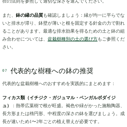
径の法則を参照して適切な深さを選んでください。
また、
鉢の縁の品質
も確認しましょう：縁が均一に平らでな
いと排水が滞り、鉢壁が薄いと根を固定する針金の力で割れ
ることがあります。最適な排水効果を得るための土と鉢の組
み合わせについては、
盆栽樹種別の土の選び方
もご参照くだ
さい。
代表的な樹種への鉢の推奨
代表的な盆栽樹種へのおすすめを実践的にまとめます：
フィカス類（イチジク・ガジュマル・ベンガルボダイジ
ュ）
：熱帯広葉樹で根が旺盛。褐色や緑がかった施釉陶器、
長方形または楕円形、中程度の深さの鉢を選びましょう。成
長が速いため1〜2年ごとの植え替えが必要です。