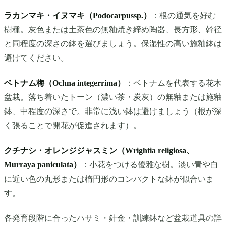
ラカンマキ・イヌマキ（Podocarpussp.）
：根の通気を好む
樹種。灰色または土茶色の無釉焼き締め陶器、長方形、幹径
と同程度の深さの鉢を選びましょう。保湿性の高い施釉鉢は
避けてください。
ベトナム梅（Ochna integerrima）
：ベトナムを代表する花木
盆栽。落ち着いたトーン（濃い茶・炭灰）の無釉または施釉
鉢、中程度の深さで。非常に浅い鉢は避けましょう（根が深
く張ることで開花が促進されます）。
クチナシ・オレンジジャスミン（Wrightia religiosa、
Murraya paniculata）
：小花をつける優雅な樹。淡い青や白
に近い色の丸形または楕円形のコンパクトな鉢が似合いま
す。
各発育段階に合ったハサミ・針金・訓練鉢など盆栽道具の詳