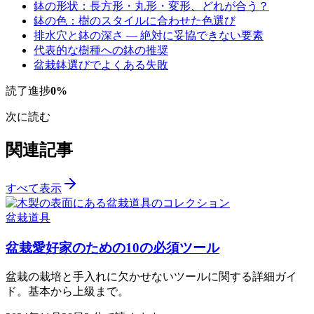
鉢の形状：長方形・丸形・変形、どれが合う？
鉢の色：樹のスタイルに合わせた色選び
排水穴と鉢の深さ — 絶対に妥協できない要素
代表的な樹種への鉢の推奨
盆栽鉢選びでよくある失敗
読了進捗
0
%
次に読む
関連記事
すべて表示
盆栽道具
盆栽愛好家のための10の必須ツール
盆栽の栽培と手入れに欠かせないツールに関する詳細ガイ
ド。基本から上級まで。