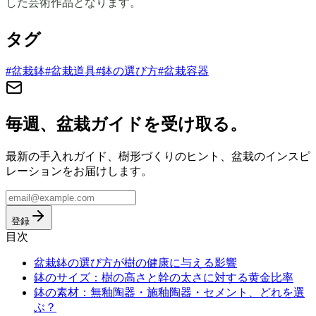
した芸術作品となります。
タグ
#
盆栽鉢
#
盆栽道具
#
鉢の選び方
#
盆栽容器
毎週、盆栽ガイドを受け取る。
最新の手入れガイド、樹形づくりのヒント、盆栽のインスピ
レーションをお届けします。
登録
目次
盆栽鉢の選び方が樹の健康に与える影響
鉢のサイズ：樹の高さと幹の太さに対する黄金比率
鉢の素材：無釉陶器・施釉陶器・セメント、どれを選
ぶ？