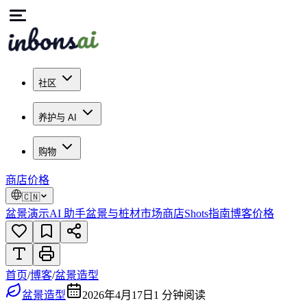
社区
养护与 AI
购物
商店
价格
🇨🇳
盆景演示
AI 助手
盆景与桩材市场
商店
Shots
指南
博客
价格
首页
/
博客
/
盆景造型
盆景造型
2026年4月17日
1
分钟阅读