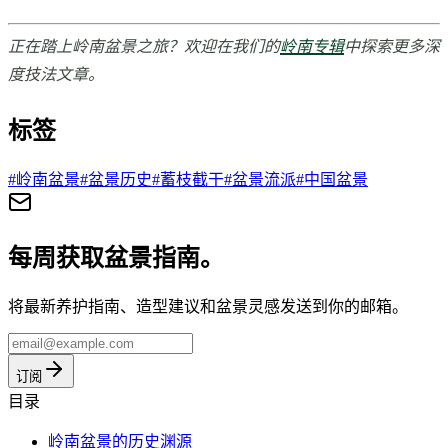
正在踏上岭南盆景之旅？欢迎在我们的
岭南专辑
中探索更多深
度技法文章。
标签
#
岭南盆景
#
盆景历史
#
蓄枝截干
#
盆景流派
#
中国盆景
每周获取盆景指南。
将最新养护指南、造型建议和盆景灵感发送到你的邮箱。
订阅
目录
岭南盆景的历史渊源