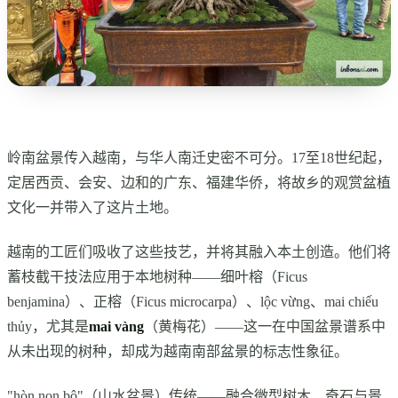
岭南盆景传入越南，与华人南迁史密不可分。17至18世纪起，
定居西贡、会安、边和的广东、福建华侨，将故乡的观赏盆植
文化一并带入了这片土地。
越南的工匠们吸收了这些技艺，并将其融入本土创造。他们将
蓄枝截干技法应用于本地树种——细叶榕（Ficus
benjamina）、正榕（Ficus microcarpa）、lộc vừng、mai chiếu
thủy，尤其是
mai vàng
（黄梅花）——这一在中国盆景谱系中
从未出现的树种，却成为越南南部盆景的标志性象征。
"hòn non bộ"（山水盆景）传统——融合微型树木、奇石与景