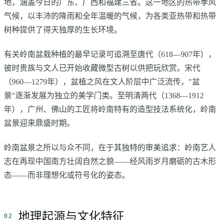
地，涵盖今日的广东、广西和福建三省。这一地区的热带季风
气候，以丰沛的降雨和全年温暖的气候，为各类亚热带和热带
树种提供了得天独厚的生长环境。
有关岭南盆栽种植的最早记录可追溯至唐代（618—907年），
彼时贵族与文人已开始收藏微型古树以供把玩欣赏。宋代
（960—1279年），盆植之风在文人阶层中广泛流传，"盆
景"逐渐发展为独立的美学门类。至明清两代（1368—1912
年），广州、佛山的工匠将岭南特有的造型技法系统化，岭南
盆景迎来鼎盛时期。
岭南盆景之所以与众不同，在于其独特的审美追求：岭南艺人
志在再现中国南方壮阔自然之貌——经风雨岁月磨砺的古木形
态——而非理想化或符号化的姿态。
地理起源与文化特征