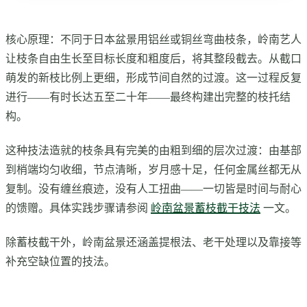
核心原理：不同于日本盆景用铝丝或铜丝弯曲枝条，岭南艺人
让枝条自由生长至目标长度和粗度后，将其整段截去。从截口
萌发的新枝比例上更细，形成节间自然的过渡。这一过程反复
进行——有时长达五至二十年——最终构建出完整的枝托结
构。
这种技法造就的枝条具有完美的由粗到细的层次过渡：由基部
到梢端均匀收细，节点清晰，岁月感十足，任何金属丝都无从
复制。没有缠丝痕迹，没有人工扭曲——一切皆是时间与耐心
的馈赠。具体实践步骤请参阅
岭南盆景蓄枝截干技法
一文。
除蓄枝截干外，岭南盆景还涵盖提根法、老干处理以及靠接等
补充空缺位置的技法。