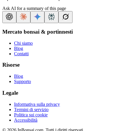
Ask AI for a summary of this page
Mercato bonsai & portinnesti
Chi siamo
Blog
Contatti
Risorse
Blog
Supporto
Legale
Informativa sulla privacy
Termini di servizio
Politica sui cookie
Accessibilità
©
2026
InBonsai.com.
Tutti i diritti riservati.