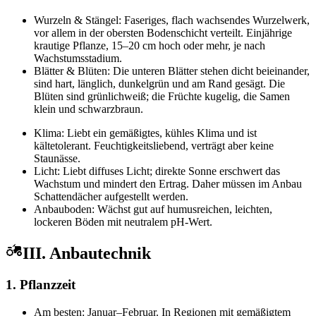
Wurzeln & Stängel: Faseriges, flach wachsendes Wurzelwerk,
vor allem in der obersten Bodenschicht verteilt. Einjährige
krautige Pflanze, 15–20 cm hoch oder mehr, je nach
Wachstumsstadium.
Blätter & Blüten: Die unteren Blätter stehen dicht beieinander,
sind hart, länglich, dunkelgrün und am Rand gesägt. Die
Blüten sind grünlichweiß; die Früchte kugelig, die Samen
klein und schwarzbraun.
Klima: Liebt ein gemäßigtes, kühles Klima und ist
kältetolerant. Feuchtigkeitsliebend, verträgt aber keine
Staunässe.
Licht: Liebt diffuses Licht; direkte Sonne erschwert das
Wachstum und mindert den Ertrag. Daher müssen im Anbau
Schattendächer aufgestellt werden.
Anbauboden: Wächst gut auf humusreichen, leichten,
lockeren Böden mit neutralem pH-Wert.
III. Anbautechnik
1. Pflanzzeit
Am besten: Januar–Februar. In Regionen mit gemäßigtem