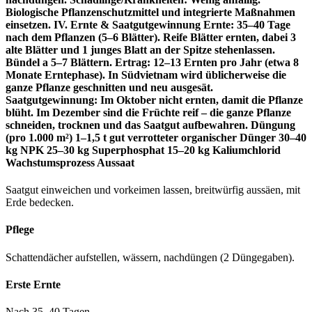
Biologische Pflanzenschutzmittel und integrierte Maßnahmen
einsetzen. IV. Ernte & Saatgutgewinnung Ernte: 35–40 Tage
nach dem Pflanzen (5–6 Blätter). Reife Blätter ernten, dabei 3
alte Blätter und 1 junges Blatt an der Spitze stehenlassen.
Bündel a 5–7 Blättern. Ertrag: 12–13 Ernten pro Jahr (etwa 8
Monate Erntephase). In Südvietnam wird üblicherweise die
ganze Pflanze geschnitten und neu ausgesät.
Saatgutgewinnung: Im Oktober nicht ernten, damit die Pflanze
blüht. Im Dezember sind die Früchte reif – die ganze Pflanze
schneiden, trocknen und das Saatgut aufbewahren. Düngung
(pro 1.000 m²) 1–1,5 t gut verrotteter organischer Dünger 30–40
kg NPK 25–30 kg Superphosphat 15–20 kg Kaliumchlorid
Wachstumsprozess Aussaat
Saatgut einweichen und vorkeimen lassen, breitwürfig aussäen, mit
Erde bedecken.
Pflege
Schattendächer aufstellen, wässern, nachdüngen (2 Düngegaben).
Erste Ernte
Nach 35–40 Tagen.