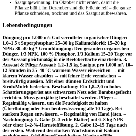
Saatgutgewinnung: Im Oktober nicht ernten, damit die
Pflanze blüht. Im Dezember sind die Früchte reif – die ganze
Pflanze schneiden, trocknen und das Saatgut aufbewahren.
Lebensbedingungen
Düngung pro 1.000 m²: Gut verrotteter organischer Dünger:
1,0–1,5 t Superphosphat: 25–30 kg Kaliumchlorid: 15–20 kg
NPK: 30–40 kg * Grunddüngung: Den gesamten organischen
Dünger, 1/3 NPK, 100 % Phosphor, 1/3 Kalium 15–20 Tage vor
der Aussaat gleichmäßig in die Beetoberfläche einarbeiten. 3.
Aussaat & Pflege Aussaat: 1,2–1,5 kg Saatgut pro 1.000 m². 10–
12 Stunden in 35–40 °C warmem Wasser einweichen → mit
klarem Wasser abspülen → mit feiner Erde vermischen →
breitwürfig aussäen. Mit einer dünnen Erdschicht und
Stroh/Mulch bedecken. Beschattung: Ein 1,8–2,0 m hohes
Schattierungsgerüst aus schwarzem Netz oder Bambusgeflecht
errichten. Muss ganzjährig beschattet werden. Pflege: –
Regelmäßig wässern, um die Feuchtigkeit zu halten
(Überflutung oder Furchenbewässerung alle 10 Tage). Bei
starkem Regen entwässern. – Regelmäßig von Hand jäten. –
Nachdüngung: 1. Gabe (2–3 echte Blätter) mit 6–8 kg NPK
oder einer 1–2-%-Harnstofflösung. 2. Gabe 12–15 Tage nach
der ersten. Während des starken Wachstums mit Kalium
nachdüngen. Schädlinge/Krankheiten: Wenig anfällig.