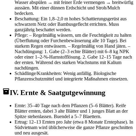
Wasser abspülen → mit feiner Erde vermengen → breitwürfig
aussäen. Mit einer dünnen Erdschicht und Stroh/Mulch
bedecken.
Beschattung: Ein 1,8–2,0 m hohes Schattierungsgerüst aus
schwarzem Netz oder Bambusgeflecht errichten. Muss
ganzjährig beschattet werden.
Pflege: – Regelmäßig wässern, um die Feuchtigkeit zu halten
(Überflutung oder Furchenbewässerung alle 10 Tage). Bei
starkem Regen entwässern. – Regelmäßig von Hand jäten. –
Nachdüngung: 1. Gabe (2–3 echte Blätter) mit 6–8 kg NPK
oder einer 1–2-%-Harnstofflösung. 2. Gabe 12–15 Tage nach
der ersten. Während des starken Wachstums mit Kalium
nachdüngen.
Schädlinge/Krankheiten: Wenig anfällig. Biologische
Pflanzenschutzmittel und integrierte Maßnahmen einsetzen.
IV. Ernte & Saatgutgewinnung
Ernte: 35–40 Tage nach dem Pflanzen (5–6 Blätter). Reife
Blätter ernten, dabei 3 alte Blätter und 1 junges Blatt an der
Spitze stehenlassen. Buendel a 5–7 Blaettern.
Ertrag: 12–13 Ernten pro Jahr (etwa 8 Monate Erntephase). In
Südvietnam wird üblicherweise die ganze Pflanze geschnitten
und neu ausgesät.