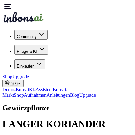
Community
Pflege & KI
Einkaufen
Shop
Upgrade
🇩🇪
Demo-Bonsai
KI-Assistent
Bonsai-
Markt
Shop
Aufnahmen
Anleitungen
Blog
Upgrade
Gewürzpflanze
LANGER KORIANDER