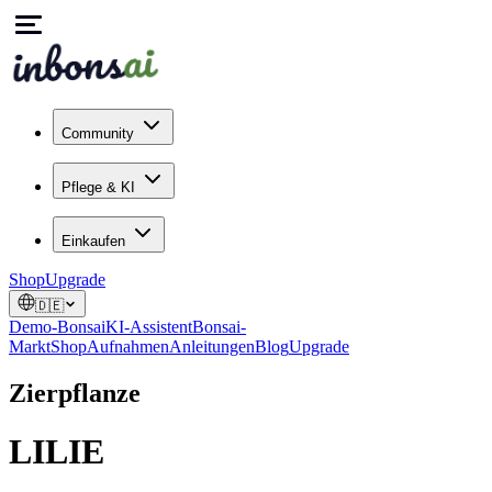
Community
Pflege & KI
Einkaufen
Shop
Upgrade
🇩🇪
Demo-Bonsai
KI-Assistent
Bonsai-
Markt
Shop
Aufnahmen
Anleitungen
Blog
Upgrade
Zierpflanze
LILIE