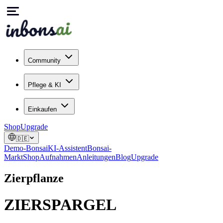
Community
Pflege & KI
Einkaufen
Shop
Upgrade
🇩🇪
Demo-Bonsai
KI-Assistent
Bonsai-
Markt
Shop
Aufnahmen
Anleitungen
Blog
Upgrade
Zierpflanze
ZIERSPARGEL