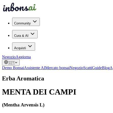
Community
Cura & AI
Acquisti
Negozio
Aggiorna
🇮🇹
Demo Bonsai
Assistente AI
Mercato bonsai
Negozio
Scatti
Guide
Blog
A
Erba Aromatica
MENTA DEI CAMPI
(Mentha Arvensis L)