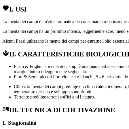
I. USI
La menta dei campi è un'erba aromatica da consumare cruda insieme ad al
La menta dei campi ha un profumo intenso, leggermente acre, meno se
Alcuni Paesi utilizzano la menta dei campi per estrarne l'olio essenziale
II. CARATTERISTICHE BIOLOGICH
Fusto & Foglie: la menta dei campi è una pianta erbacea annuale, 
margine intero o leggermente seghettato.
Fiori & Semi: piccoli fiori violacei o bianchi, 5 - 6 per verticillo
Clima: la menta dei campi predilige un clima caldo, temperato; la 
temperature crescita e sviluppo sono ridotti.
Terreno: predilige terreni soffici a pH neutro.
III. TECNICA DI COLTIVAZIONE
1. Stagionalità