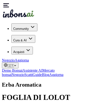
Community
Cura & AI
Acquisti
Negozio
Aggiorna
🇮🇹
Demo Bonsai
Assistente AI
Mercato
bonsai
Negozio
Scatti
Guide
Blog
Aggiorna
Erba Aromatica
FOGLIA DI LOLOT