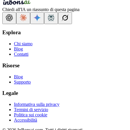
Chiedi all'IA un riassunto di questa pagina
Esplora
Chi siamo
Blog
Contatti
Risorse
Blog
Supporto
Legale
Informativa sulla privacy
Termini di servizio
Politica sui cookie
Accessibilità
© 2026 InBonsai.com. Tutti i diritti riservati.