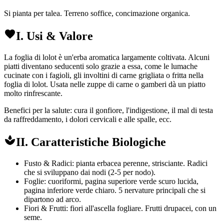
Si pianta per talea. Terreno soffice, concimazione organica.
I. Usi & Valore
La foglia di lolot è un'erba aromatica largamente coltivata. Alcuni
piatti diventano seducenti solo grazie a essa, come le lumache
cucinate con i fagioli, gli involtini di carne grigliata o fritta nella
foglia di lolot. Usata nelle zuppe di carne o gamberi dà un piatto
molto rinfrescante.
Benefici per la salute: cura il gonfiore, l'indigestione, il mal di testa
da raffreddamento, i dolori cervicali e alle spalle, ecc.
II. Caratteristiche Biologiche
Fusto & Radici: pianta erbacea perenne, strisciante. Radici
che si sviluppano dai nodi (2-5 per nodo).
Foglie: cuoriformi, pagina superiore verde scuro lucida,
pagina inferiore verde chiaro. 5 nervature principali che si
dipartono ad arco.
Fiori & Frutti: fiori all'ascella fogliare. Frutti drupacei, con un
seme.