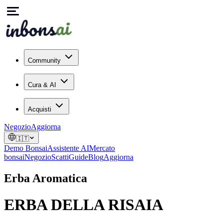
Community
Cura & AI
Acquisti
Negozio
Aggiorna
🇮🇹
Demo Bonsai
Assistente AI
Mercato
bonsai
Negozio
Scatti
Guide
Blog
Aggiorna
Erba Aromatica
ERBA DELLA RISAIA