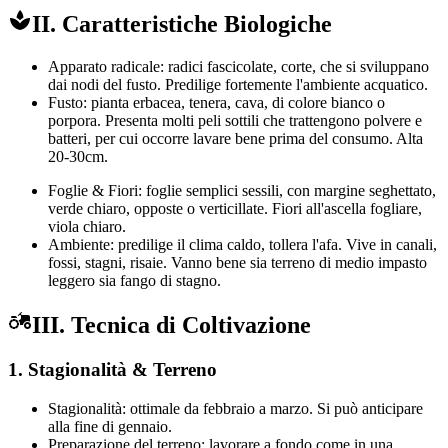
II. Caratteristiche Biologiche
Apparato radicale: radici fascicolate, corte, che si sviluppano
dai nodi del fusto. Predilige fortemente l'ambiente acquatico.
Fusto: pianta erbacea, tenera, cava, di colore bianco o
porpora. Presenta molti peli sottili che trattengono polvere e
batteri, per cui occorre lavare bene prima del consumo. Alta
20-30cm.
Foglie & Fiori: foglie semplici sessili, con margine seghettato,
verde chiaro, opposte o verticillate. Fiori all'ascella fogliare,
viola chiaro.
Ambiente: predilige il clima caldo, tollera l'afa. Vive in canali,
fossi, stagni, risaie. Vanno bene sia terreno di medio impasto
leggero sia fango di stagno.
III. Tecnica di Coltivazione
1. Stagionalità & Terreno
Stagionalità: ottimale da febbraio a marzo. Si può anticipare
alla fine di gennaio.
Preparazione del terreno: lavorare a fondo come in una