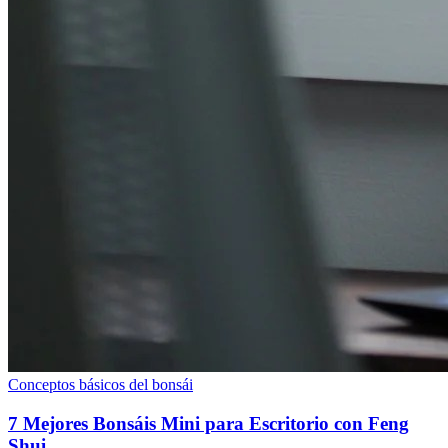
Conceptos básicos del bonsái
7 Mejores Bonsáis Mini para Escritorio con Feng
Shui