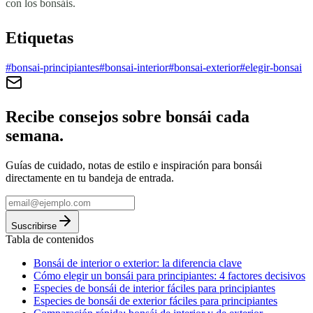
con los bonsáis.
Etiquetas
#
bonsai-principiantes
#
bonsai-interior
#
bonsai-exterior
#
elegir-bonsai
Recibe consejos sobre bonsái cada
semana.
Guías de cuidado, notas de estilo e inspiración para bonsái
directamente en tu bandeja de entrada.
Suscribirse
Tabla de contenidos
Bonsái de interior o exterior: la diferencia clave
Cómo elegir un bonsái para principiantes: 4 factores decisivos
Especies de bonsái de interior fáciles para principiantes
Especies de bonsái de exterior fáciles para principiantes