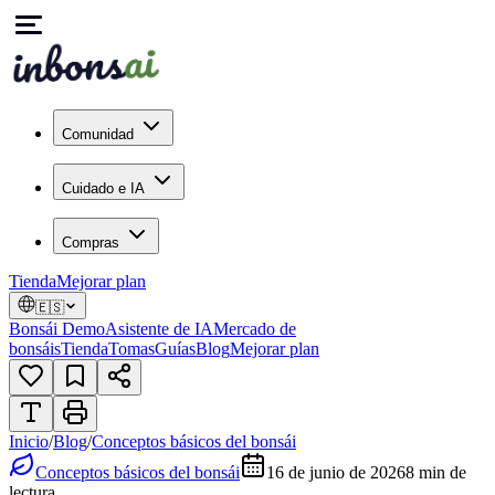
Comunidad
Cuidado e IA
Compras
Tienda
Mejorar plan
🇪🇸
Bonsái Demo
Asistente de IA
Mercado de
bonsáis
Tienda
Tomas
Guías
Blog
Mejorar plan
Inicio
/
Blog
/
Conceptos básicos del bonsái
Conceptos básicos del bonsái
16 de junio de 2026
8
min de
lectura