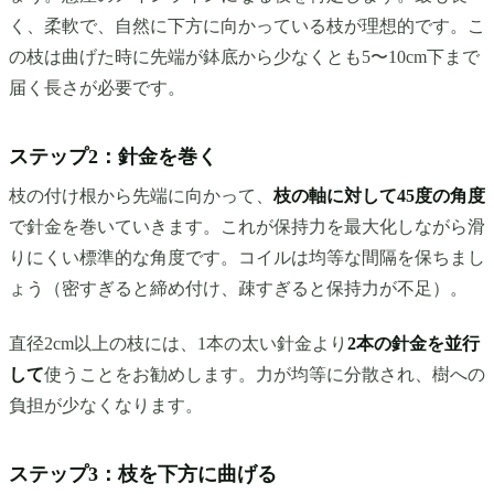
く、柔軟で、自然に下方に向かっている枝が理想的です。こ
の枝は曲げた時に先端が鉢底から少なくとも5〜10cm下まで
届く長さが必要です。
ステップ2：針金を巻く
枝の付け根から先端に向かって、
枝の軸に対して45度の角度
で針金を巻いていきます。これが保持力を最大化しながら滑
りにくい標準的な角度です。コイルは均等な間隔を保ちまし
ょう（密すぎると締め付け、疎すぎると保持力が不足）。
直径2cm以上の枝には、1本の太い針金より
2本の針金を並行
して
使うことをお勧めします。力が均等に分散され、樹への
負担が少なくなります。
ステップ3：枝を下方に曲げる