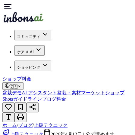
コミュニティ
ケア & AI
ショッピング
ショップ
料金
🇯🇵
盆栽デモ
AI アシスタント
盆栽・素材マーケット
ショップ
Shots
ガイドライン
ブログ
料金
ホーム
/
ブログ
/
上級テクニック
上級テクニック
2026年4月12日
1
分で読めます