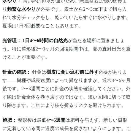
水やり：
高い鉢は排水が速いため、懸崖盆栽は他の樹形よ
り
頻繁な水やり
が必要です。表土から2〜3cm下まで指を入
れて水分チェックをし、乾いていたらすぐに水やりします。
夏場は1日2回必要なこともあります。
光管理：
1日4〜6時間の自然光
が当たる場所に置きましょ
う。特に整形後2〜3ヶ月の回復期間中は、夏の直射日光を避
けることが重要です。
針金の確認：
針金は
樹皮に食い込む前に外す
必要がありま
す——樹種や成長速度によって異なりますが、通常3〜6ヶ月
後です。2〜3週間ごとに針金の状態を確認してください。外
す際は針金全体を巻き戻すのではなく、短い区間に切って取
り除きます。これにより枝を折るリスクを避けられます。
施肥：
整形後は最低
4〜6週間
は肥料を与えず、新しい樹形
に定着している間に過度の成長を促さないようにします。こ