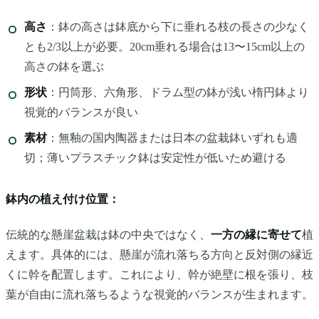
高さ
：鉢の高さは鉢底から下に垂れる枝の長さの少なく
とも2/3以上が必要。20cm垂れる場合は13〜15cm以上の
高さの鉢を選ぶ
形状
：円筒形、六角形、ドラム型の鉢が浅い楕円鉢より
視覚的バランスが良い
素材
：無釉の国内陶器または日本の盆栽鉢いずれも適
切；薄いプラスチック鉢は安定性が低いため避ける
鉢内の植え付け位置：
伝統的な懸崖盆栽は鉢の中央ではなく、
一方の縁に寄せて
植
えます。具体的には、懸崖が流れ落ちる方向と反対側の縁近
くに幹を配置します。これにより、幹が絶壁に根を張り、枝
葉が自由に流れ落ちるような視覚的バランスが生まれます。