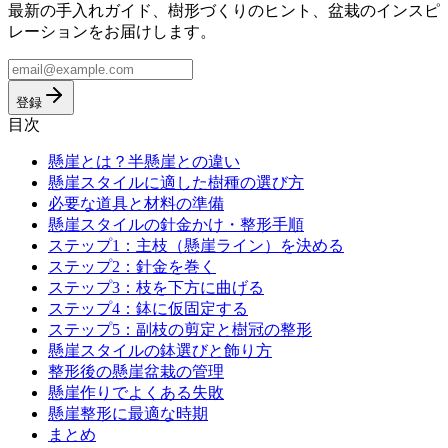
最新の手入れガイド、樹形づくりのヒント、盆栽のインスピ
レーションをお届けします。
登録
目次
懸崖とは？半懸崖との違い
懸崖スタイルに適した樹種の選び方
必要な道具と材料の準備
懸崖スタイルの針金かけ・整形手順
ステップ1：主枝（懸崖ライン）を決める
ステップ2：針金を巻く
ステップ3：枝を下方に曲げる
ステップ4：鉢に仮固定する
ステップ5：副枝の剪定と樹冠の整形
懸崖スタイルの鉢選びと飾り方
整形後の懸崖盆栽の管理
懸崖作りでよくある失敗
懸崖整形に最適な時期
まとめ