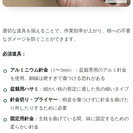
適切な道具を揃えることで、作業効率が上がり、樹への不要
なダメージを防ぐことができます。
必須道具：
アルミニウム針金
（1〜3mm）：盆栽専用のアルミ針金
を使用。銅線は硬すぎて傷つける恐れがある
盆栽用ハサミ
：細かい枝の剪定に適した先の細いタイプ
針金切り・プライヤー
：樹皮を傷つけずに針金を曲げた
り外したりするために必要
固定用針金
：主枝を曲げている間、鉢に固定するための
柔らかい針金