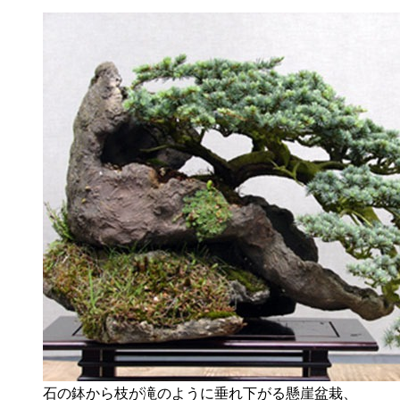
石の鉢から枝が滝のように垂れ下がる懸崖盆栽、