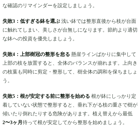
な確認のリマインダーを設定しましょう。
失敗3：低すぎる鉢を選ぶ
浅い鉢では整形直後から枝が台面
に触れてしまい、美しさが台無しになります。節約より適切
な鉢への投資を優先しましょう。
失敗4：上部樹冠の整形を怠る
懸崖ラインばかりに集中して
上部の枝を放置すると、全体のバランスが崩れます。上向き
の枝葉も同時に剪定・整形して、樹全体の調和を保ちましょ
う。
失敗5：根が安定する前に整形を始める
根が鉢にしっかり定
着していない状態で整形すると、垂れ下がる枝の重さで樹が
傾いたり倒れたりする危険があります。植え替えから最低
2〜3ヶ月
待って根が安定してから整形を始めましょう。