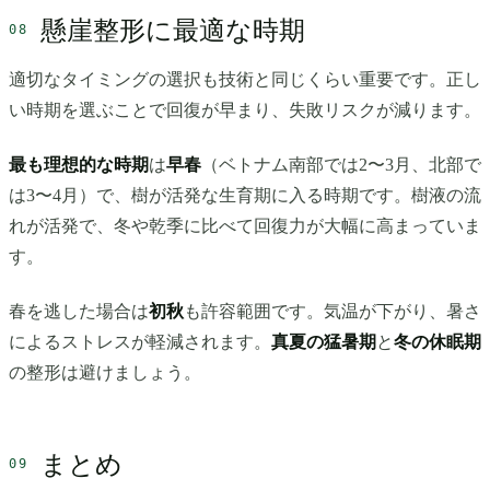
懸崖整形に最適な時期
適切なタイミングの選択も技術と同じくらい重要です。正し
い時期を選ぶことで回復が早まり、失敗リスクが減ります。
最も理想的な時期
は
早春
（ベトナム南部では2〜3月、北部で
は3〜4月）で、樹が活発な生育期に入る時期です。樹液の流
れが活発で、冬や乾季に比べて回復力が大幅に高まっていま
す。
春を逃した場合は
初秋
も許容範囲です。気温が下がり、暑さ
によるストレスが軽減されます。
真夏の猛暑期
と
冬の休眠期
の整形は避けましょう。
まとめ