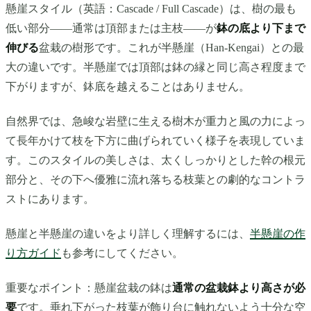
懸崖スタイル（英語：Cascade / Full Cascade）は、樹の最も
低い部分——通常は頂部または主枝——が
鉢の底より下まで
伸びる
盆栽の樹形です。これが半懸崖（Han-Kengai）との最
大の違いです。半懸崖では頂部は鉢の縁と同じ高さ程度まで
下がりますが、鉢底を越えることはありません。
自然界では、急峻な岩壁に生える樹木が重力と風の力によっ
て長年かけて枝を下方に曲げられていく様子を表現していま
す。このスタイルの美しさは、太くしっかりとした幹の根元
部分と、その下へ優雅に流れ落ちる枝葉との劇的なコントラ
ストにあります。
懸崖と半懸崖の違いをより詳しく理解するには、
半懸崖の作
り方ガイド
も参考にしてください。
重要なポイント：懸崖盆栽の鉢は
通常の盆栽鉢より高さが必
要
です。垂れ下がった枝葉が飾り台に触れないよう十分な空