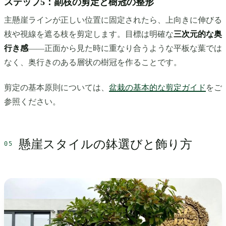
ステップ5：副枝の剪定と樹冠の整形
主懸崖ラインが正しい位置に固定されたら、上向きに伸びる
枝や視線を遮る枝を剪定します。目標は明確な
三次元的な奥
行き感
——正面から見た時に重なり合うような平板な葉では
なく、奥行きのある層状の樹冠を作ることです。
剪定の基本原則については、
盆栽の基本的な剪定ガイド
をご
参照ください。
懸崖スタイルの鉢選びと飾り方