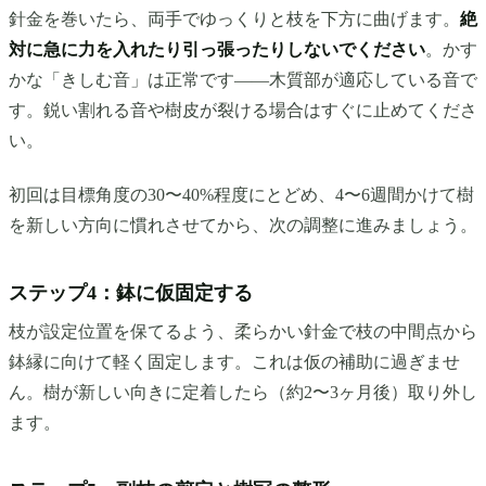
針金を巻いたら、両手でゆっくりと枝を下方に曲げます。
絶
対に急に力を入れたり引っ張ったりしないでください
。かす
かな「きしむ音」は正常です——木質部が適応している音で
す。鋭い割れる音や樹皮が裂ける場合はすぐに止めてくださ
い。
初回は目標角度の30〜40%程度にとどめ、4〜6週間かけて樹
を新しい方向に慣れさせてから、次の調整に進みましょう。
ステップ4：鉢に仮固定する
枝が設定位置を保てるよう、柔らかい針金で枝の中間点から
鉢縁に向けて軽く固定します。これは仮の補助に過ぎませ
ん。樹が新しい向きに定着したら（約2〜3ヶ月後）取り外し
ます。