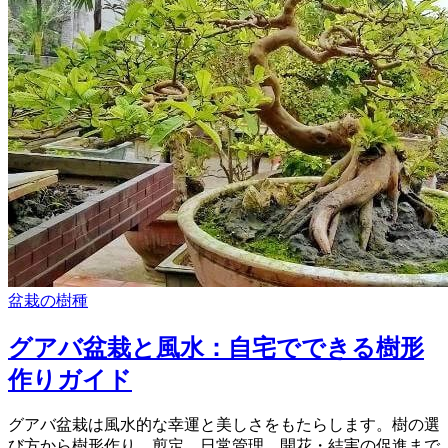
盆栽の樹種
グアバ盆栽と風水：自宅でできる樹形
作りガイド
グアバ盆栽は風水的な幸運と美しさをもたらします。樹の選
び方から樹形作り、剪定、日常管理、開花・結実の促進まで