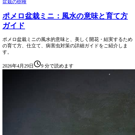
盆栽の樹種
ポメロ盆栽ミニ：風水の意味と育て方
ガイド
ポメロ盆栽ミニの風水的意味と、美しく開花・結実するため
の育て方、仕立て、病害虫対策の詳細ガイドをご紹介しま
す。
2026年4月29日
9
分で読めます