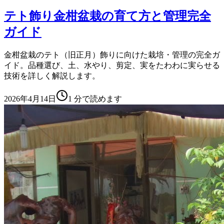
テト飾り金柑盆栽の育て方と管理完全
ガイド
金柑盆栽のテト（旧正月）飾りに向けた栽培・管理の完全ガ
イド。品種選び、土、水やり、剪定、実をたわわに実らせる
技術を詳しく解説します。
2026年4月14日
1
分で読めます