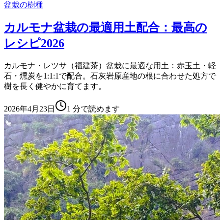
盆栽の樹種
カルモナ盆栽の最適用土配合：最高の
レシピ2026
カルモナ・レツサ（福建茶）盆栽に最適な用土：赤玉土・軽
石・燻炭を1:1:1で配合。石灰岩原産地の根に合わせた処方で
樹を長く健やかに育てます。
2026年4月23日
1
分で読めます