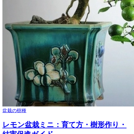
盆栽の樹種
レモン盆栽ミニ：育て方・樹形作り・