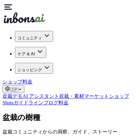
コミュニティ
ケア & AI
ショッピング
ショップ
料金
🇯🇵
盆栽デモ
AI アシスタント
盆栽・素材マーケット
ショップ
Shots
ガイドライン
ブログ
料金
盆栽の樹種
盆栽コミュニティからの洞察、ガイド、ストーリー