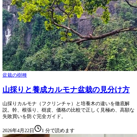
盆栽の樹種
山採りと養成カルモナ盆栽の見分け方
山採りカルモナ（フクリンチャ）と培養木の違いを徹底解
説。幹、根張り、樹皮、価格の比較で正しく見極め、高額な
失敗買いを防ぐ完全ガイド。
2026年4月22日
1
分で読めます