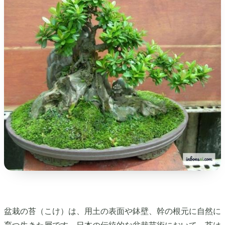
盆栽の苔（こけ）は、用土の表面や鉢壁、幹の根元に自然に