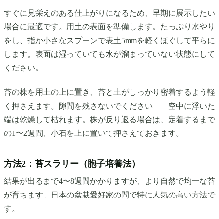
すぐに見栄えのある仕上がりになるため、早期に展示したい
場合に最適です。用土の表面を準備します。たっぷり水やり
をし、指か小さなスプーンで表土5mmを軽くほぐして平らに
します。表面は湿っていても水が溜まっていない状態にして
ください。
苔の株を用土の上に置き、苔と土がしっかり密着するよう軽
く押さえます。隙間を残さないでください——空中に浮いた
端は乾燥して枯れます。株が反り返る場合は、定着するまで
の1〜2週間、小石を上に置いて押さえておきます。
方法2：苔スラリー（胞子培養法）
結果が出るまで4〜8週間かかりますが、より自然で均一な苔
が育ちます。日本の盆栽愛好家の間で特に人気の高い方法で
す。