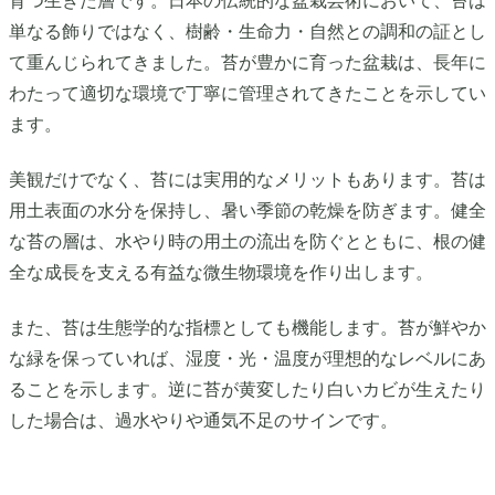
育つ生きた層です。日本の伝統的な盆栽芸術において、苔は
単なる飾りではなく、樹齢・生命力・自然との調和の証とし
て重んじられてきました。苔が豊かに育った盆栽は、長年に
わたって適切な環境で丁寧に管理されてきたことを示してい
ます。
美観だけでなく、苔には実用的なメリットもあります。苔は
用土表面の水分を保持し、暑い季節の乾燥を防ぎます。健全
な苔の層は、水やり時の用土の流出を防ぐとともに、根の健
全な成長を支える有益な微生物環境を作り出します。
また、苔は生態学的な指標としても機能します。苔が鮮やか
な緑を保っていれば、湿度・光・温度が理想的なレベルにあ
ることを示します。逆に苔が黄変したり白いカビが生えたり
した場合は、過水やりや通気不足のサインです。