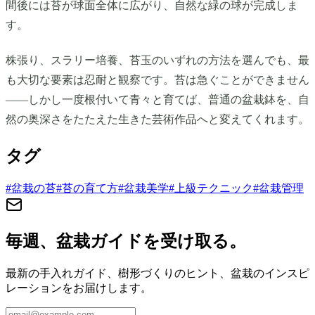
間後には苔が球面全体に広がり、自然な緑の球が完成しま
す。
株張り、スラリー培養、苔玉のいずれの方法を選んでも、最
も大切な要素は忍耐と観察です。苔は急ぐことができません
——しかし一度根付いて青々と育てば、普通の盆栽鉢を、自
然の奥深さをたたえた生きた芸術作品へと変えてくれます。
タグ
#
盆栽の苔
#
苔の育て方
#
盆栽美学
#
上級テクニック
#
盆栽管理
毎週、盆栽ガイドを受け取る。
最新の手入れガイド、樹形づくりのヒント、盆栽のインスピ
レーションをお届けします。