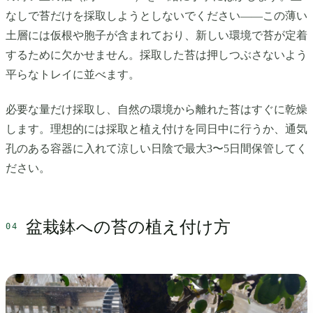
なしで苔だけを採取しようとしないでください——この薄い
土層には仮根や胞子が含まれており、新しい環境で苔が定着
するために欠かせません。採取した苔は押しつぶさないよう
平らなトレイに並べます。
必要な量だけ採取し、自然の環境から離れた苔はすぐに乾燥
します。理想的には採取と植え付けを同日中に行うか、通気
孔のある容器に入れて涼しい日陰で最大3〜5日間保管してく
ださい。
盆栽鉢への苔の植え付け方