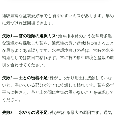
経験豊富な盆栽愛好家でも陥りやすいミスがあります。早め
に気づければ回復できます。
失敗1 — 苔の種類の選択ミス
: 池や排水路のような常時多湿
な環境から採取した苔を、通気性の良い盆栽鉢に植えること
が最もよくある誤りです。水生環境向けの苔は、常時の水分
補給なしでは数日で枯れます。常に苔の原生環境と盆栽の環
境を合わせてください。
失敗2 — 土との密着不足
: 株がしっかり用土に接触していな
いと、浮いている部分がすぐに乾燥して枯れます。苔を必ず
平らに押さえ、苔と土の間に空気の層がないことを確認して
ください。
失敗3 — 水やりの過不足
: 苔が枯れる最大の原因です。通気