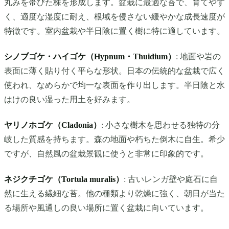
丸みを帯びた株を形成します。盆栽に最適な苔で、育てやす
く、適度な湿度に耐え、根域を侵さない緩やかな成長速度が
特徴です。室内盆栽や半日陰に置く樹に特に適しています。
シノブゴケ・ハイゴケ（Hypnum・Thuidium）
: 地面や岩の
表面に薄く貼り付く平らな形状。日本の伝統的な盆栽で広く
使われ、なめらかで均一な表面を作り出します。半日陰と水
はけの良い湿った用土を好みます。
ヤリノホゴケ（Cladonia）
: 小さな樹木を思わせる独特の分
岐した質感を持ちます。森の地面や朽ちた倒木に自生。希少
ですが、自然風の盆栽景観に使うと非常に印象的です。
ネジクチゴケ（Tortula muralis）
: 古いレンガ壁や庭石に自
然に生える繊細な苔。他の種類より乾燥に強く、朝日が当た
る場所や風通しの良い場所に置く盆栽に向いています。