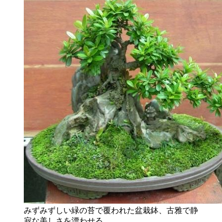
みずみずしい緑の苔で覆われた盆栽鉢、古雅で静
寂な美しさを漂わせる