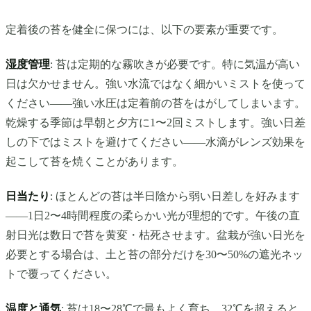
定着後の苔を健全に保つには、以下の要素が重要です。
湿度管理
: 苔は定期的な霧吹きが必要です。特に気温が高い
日は欠かせません。強い水流ではなく細かいミストを使って
ください——強い水圧は定着前の苔をはがしてしまいます。
乾燥する季節は早朝と夕方に1〜2回ミストします。強い日差
しの下ではミストを避けてください——水滴がレンズ効果を
起こして苔を焼くことがあります。
日当たり
: ほとんどの苔は半日陰から弱い日差しを好みます
——1日2〜4時間程度の柔らかい光が理想的です。午後の直
射日光は数日で苔を黄変・枯死させます。盆栽が強い日光を
必要とする場合は、土と苔の部分だけを30〜50%の遮光ネッ
トで覆ってください。
温度と通気
: 苔は18〜28℃で最もよく育ち、32℃を超えると