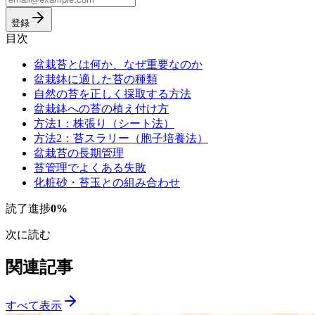
登録
目次
盆栽苔とは何か、なぜ重要なのか
盆栽鉢に適した苔の種類
自然の苔を正しく採取する方法
盆栽鉢への苔の植え付け方
方法1：株張り（シート法）
方法2：苔スラリー（胞子培養法）
盆栽苔の長期管理
苔管理でよくある失敗
化粧砂・苔玉との組み合わせ
読了進捗
0
%
次に読む
関連記事
すべて表示