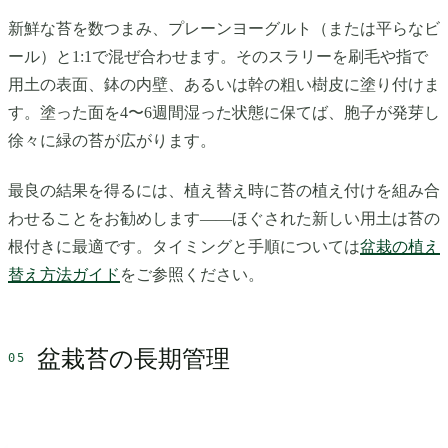
新鮮な苔を数つまみ、プレーンヨーグルト（または平らなビ
ール）と1:1で混ぜ合わせます。そのスラリーを刷毛や指で
用土の表面、鉢の内壁、あるいは幹の粗い樹皮に塗り付けま
す。塗った面を4〜6週間湿った状態に保てば、胞子が発芽し
徐々に緑の苔が広がります。
最良の結果を得るには、植え替え時に苔の植え付けを組み合
わせることをお勧めします——ほぐされた新しい用土は苔の
根付きに最適です。タイミングと手順については
盆栽の植え
替え方法ガイド
をご参照ください。
盆栽苔の長期管理