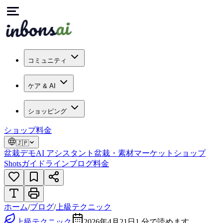
コミュニティ
ケア & AI
ショッピング
ショップ
料金
🇯🇵
盆栽デモ
AI アシスタント
盆栽・素材マーケット
ショップ
Shots
ガイドライン
ブログ
料金
ホーム
/
ブログ
/
上級テクニック
上級テクニック
2026年4月21日
1
分で読めます