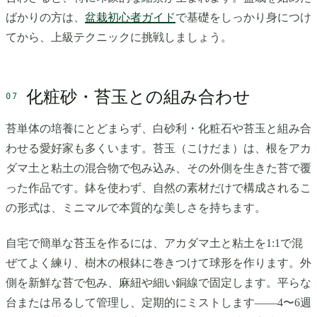
ばかりの方は、
盆栽初心者ガイド
で基礎をしっかり身につけ
てから、上級テクニックに挑戦しましょう。
化粧砂・苔玉との組み合わせ
苔単体の培養にとどまらず、白砂利・化粧石や苔玉と組み合
わせる愛好家も多くいます。苔玉（こけだま）は、根をアカ
ダマ土と粘土の混合物で包み込み、その外側を生きた苔で覆
った作品です。鉢を使わず、自然の素材だけで構成されるこ
の形式は、ミニマルで本質的な美しさを持ちます。
自宅で簡単な苔玉を作るには、アカダマ土と粘土を1:1で混
ぜてよく練り、樹木の根鉢に巻きつけて球形を作ります。外
側を新鮮な苔で包み、麻紐や細い銅線で固定します。平らな
台または吊るして管理し、定期的にミストします——4〜6週