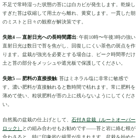
不足で常時湿った状態の苔には白カビが発生します。乾燥し
すぎた苔は収縮して用土から離れ、黄変します。一貫した朝
のミストと日々の観察が解決策です。
失敗4 — 直射日光への長時間露出
: 午前10時〜午後3時の強い
直射日光は数日で苔を焦がし、回復しにくい茶色の斑点を作
ります。盆栽が強光を必要とする場合は、ピーク時間帯だけ
土と苔の部分をメッシュや遮光板で保護してください。
失敗5 — 肥料の直接接触
: 苔はミネラル塩に非常に敏感で
す。濃い肥料が直接触れると数時間で枯れます。常に肥料を
薄めて使い、粒状肥料が苔の上に残らないようにしてくださ
い。
自然風の盆栽の仕上げとして、
石付き盆栽（ルートオーバー
ロック）
との組み合わせもお勧めです——苔と岩に絡む根が
合わさると、特に印象的な縮景が生まれます。盆栽を始めた