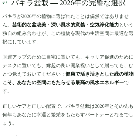
パキラ盆栽 — 2026年の完璧な選択
パキラが2026年の植物に選ばれたことは偶然ではありませ
ん。
芸術的な盆栽美
・
深い風水的意義
・
空気浄化能力
という
独自の組み合わせが、この植物を現代の生活空間に最適な選
択にしています。
財運アップのために自宅に置いても、キャリア促進のために
デスクに置いても、縁起の良い開業祝いとして贈っても、ひ
とつ覚えておいてください：
健康で活き活きとした緑の植物
こそ、あなたの空間にもたらせる最高の風水エネルギー
で
す。
正しいケアと正しい配置で、パキラ盆栽は2026年とその先も
何年もあなたに幸運と繁栄をもたらすパートナーとなるでし
ょう。