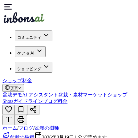
コミュニティ
ケア & AI
ショッピング
ショップ
料金
🇯🇵
盆栽デモ
AI アシスタント
盆栽・素材マーケット
ショップ
Shots
ガイドライン
ブログ
料金
ホーム
/
ブログ
/
盆栽の樹種
盆栽の樹種
2026年3月19日
1
分で読めます