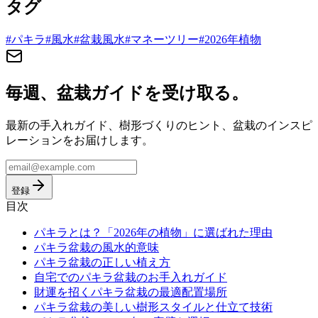
タグ
#
パキラ
#
風水
#
盆栽風水
#
マネーツリー
#
2026年植物
毎週、盆栽ガイドを受け取る。
最新の手入れガイド、樹形づくりのヒント、盆栽のインスピ
レーションをお届けします。
登録
目次
パキラとは？「2026年の植物」に選ばれた理由
パキラ盆栽の風水的意味
パキラ盆栽の正しい植え方
自宅でのパキラ盆栽のお手入れガイド
財運を招くパキラ盆栽の最適配置場所
パキラ盆栽の美しい樹形スタイルと仕立て技術