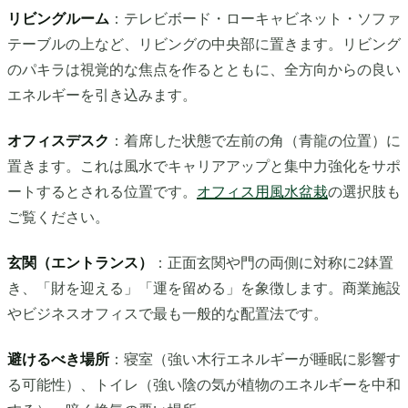
リビングルーム
：テレビボード・ローキャビネット・ソファ
テーブルの上など、リビングの中央部に置きます。リビング
のパキラは視覚的な焦点を作るとともに、全方向からの良い
エネルギーを引き込みます。
オフィスデスク
：着席した状態で左前の角（青龍の位置）に
置きます。これは風水でキャリアアップと集中力強化をサポ
ートするとされる位置です。
オフィス用風水盆栽
の選択肢も
ご覧ください。
玄関（エントランス）
：正面玄関や門の両側に対称に2鉢置
き、「財を迎える」「運を留める」を象徴します。商業施設
やビジネスオフィスで最も一般的な配置法です。
避けるべき場所
：寝室（強い木行エネルギーが睡眠に影響す
る可能性）、トイレ（強い陰の気が植物のエネルギーを中和