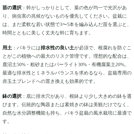
苗の選択
：幹がしっかりとして、葉の色が均一で光沢があ
り、病虫害の兆候がないものを優先してください。盆栽に
は、まだ柔軟な若い状態で3〜5本を編み込んだ苗を選ぶと、
時間とともに美しく丈夫な幹に育ちます。
用土
：パキラには
排水性の良い土
が必須で、根腐れを防ぐこ
とがこの植物への最大のリスク管理です。理想的な配合は、
鹿沼土50%・粗砂またはパーライト30%・有機腐葉土20%。
最適な排水性とミネラルバランスを求めるなら、盆栽専用の
赤玉土ブレンドへの置き換えも効果的です。
鉢の選択
：底に排水穴があり、根鉢より少し大きめの鉢を選
びます。伝統的な陶器または素焼きの鉢は美観だけでなく、
自然な水分調整機能も持ち、パキラ盆栽の風水栽培に最適で
す。