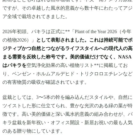
ですが、その卓越した風水的意義から数十年にわたってアジ
ア全域で栽培されてきました。
2026年初頭、パキラは正式に**「Plant of the Year 2026（今年
の植物2026）」
として表彰されました。これは持続可能でポ
ジティブかつ自然とつながるライフスタイルへの現代人の高
まる需要を反映した称号です。美的価値だけでなく、NASA
はパキラを
空気浄化効果の高い植物リスト**に掲載してお
り、ベンゼン・ホルムアルデヒド・トリクロロエチレンなど
の有害物質の吸収が確認されています。
盆栽としては、3〜5本の幹を編み込んだスタイルや、自然に
ツイストした形に仕立てられ、豊かな光沢のある緑の葉が特
徴です。高い美的価値と深い風水的意義の組み合わせが、パ
キラ盆栽を新年祝い・オフィス開設・新居お祝いの最も人気
のある贈り物にしています。