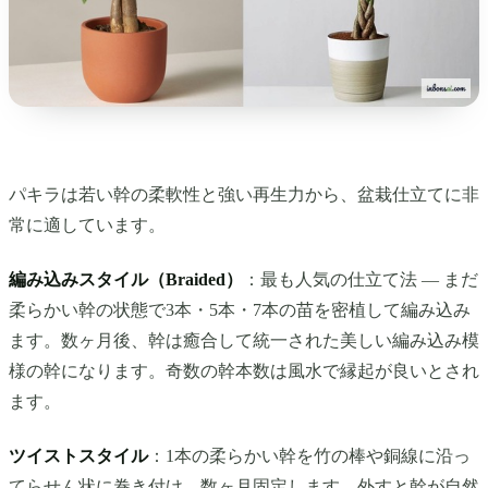
パキラは若い幹の柔軟性と強い再生力から、盆栽仕立てに非
常に適しています。
編み込みスタイル（Braided）
：最も人気の仕立て法 — まだ
柔らかい幹の状態で3本・5本・7本の苗を密植して編み込み
ます。数ヶ月後、幹は癒合して統一された美しい編み込み模
様の幹になります。奇数の幹本数は風水で縁起が良いとされ
ます。
ツイストスタイル
：1本の柔らかい幹を竹の棒や銅線に沿っ
てらせん状に巻き付け、数ヶ月固定します。外すと幹が自然