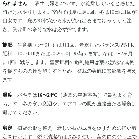
られません
— 表土（深さ2〜3cm）が乾燥していると感じた
時だけ水やりします。室内では夏に週1回、冬は10日に1回が
目安です。底の排水穴から水が流れ出るまでゆっくりと注
ぎ、受け皿の余分な水は必ず捨てます。
施肥
：生育期（3〜9月）は月1回、希釈したバランス型NPK
肥料（10-10-10または20-20-20）を与えます。冬は1〜2ヶ月
に1回に減らします。窒素肥料の過剰施用は葉の急速な成長
を促すものの幹を弱くするため、盆栽の美観に悪影響を与え
ます。
温度
：パキラは
16〜24°C
（通常の空調室温）で最もよく育
ちます。冬の寒い窓辺や、エアコンの風が直接当たる場所は
避けてください。
剪定
：樹冠の形を整え、新しい枝の成長を促すための軽い剪
定を行います。鋭く清潔なはさみを使い、葉の節の少し上で