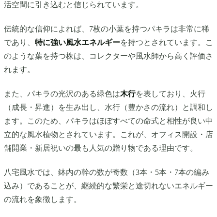
活空間に引き込むと信じられています。
伝統的な信仰によれば、7枚の小葉を持つパキラは非常に稀
であり、
特に強い風水エネルギー
を持つとされています。こ
のような葉を持つ株は、コレクターや風水師から高く評価さ
れます。
また、パキラの光沢のある緑色は
木行
を表しており、火行
（成長・昇進）を生み出し、水行（豊かさの流れ）と調和し
ます。このため、パキラはほぼすべての命式と相性が良い中
立的な風水植物とされています。これが、オフィス開設・店
舗開業・新居祝いの最も人気の贈り物である理由です。
八宅風水では、鉢内の幹の数が奇数（3本・5本・7本の編み
込み）であることが、継続的な繁栄と途切れないエネルギー
の流れを象徴します。