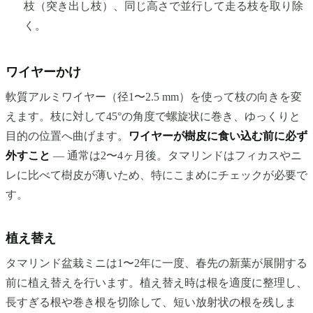
枝（突き出し枝）、同じ高さで並行して走る枝を取り除
く。
ワイヤーかけ
軟質アルミワイヤー（径1〜2.5 mm）を使って枝の向きを変
えます。枝に対して45°の角度で螺旋状に巻き、ゆっくりと
目的の位置へ曲げます。
ワイヤーが樹皮に食い込む前に必ず
外すこと
— 通常は2〜4ヶ月後。タマリンドはフィカスやニ
レに比べて樹皮が薄いため、特にこまめにチェックが必要で
す。
植え替え
タマリンド盆栽ミニは1〜2年に一度、春先の新葉が展開する
前に植え替えを行います。植え替え時は根を適度に整理し、
長すぎる根や巻き根を切除して、短い放射状の根を残しま