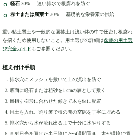
軽石
30% — 速い排水で根腐れを防ぐ
赤土または腐葉土
30% — 基礎的な栄養素の供給
重い粘土質土や一般的な園芸土は浅い鉢の中で圧密し根腐れ
を招くため使用しないこと。用土選びの詳細は
盆栽の用土選
び完全ガイド
もご参照ください。
植え付け手順
排水穴にメッシュを敷いて土の流出を防ぐ
底面に軽石または粗砂を1 cmの層として敷く
目指す樹形に合わせた傾きで木を鉢に配置
用土を入れ、割り箸で根の間の空隙を丁寧に埋める
排水穴から水が流れ出るまで十分に水やりする
直射日光を避けた半日陰に2〜4週間置き、木が環境に慣