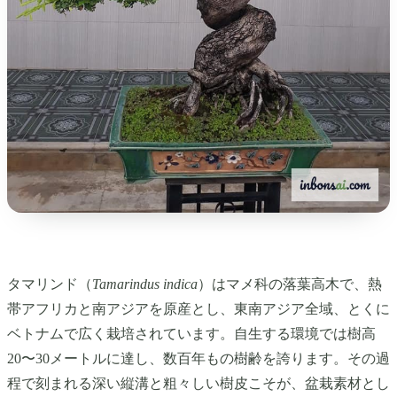
タマリンド（
Tamarindus indica
）はマメ科の落葉高木で、熱
帯アフリカと南アジアを原産とし、東南アジア全域、とくに
ベトナムで広く栽培されています。自生する環境では樹高
20〜30メートルに達し、数百年もの樹齢を誇ります。その過
程で刻まれる深い縦溝と粗々しい樹皮こそが、盆栽素材とし