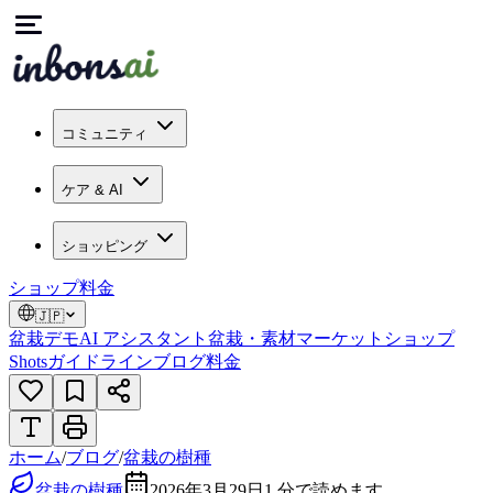
コミュニティ
ケア & AI
ショッピング
ショップ
料金
🇯🇵
盆栽デモ
AI アシスタント
盆栽・素材マーケット
ショップ
Shots
ガイドライン
ブログ
料金
ホーム
/
ブログ
/
盆栽の樹種
盆栽の樹種
2026年3月29日
1
分で読めます