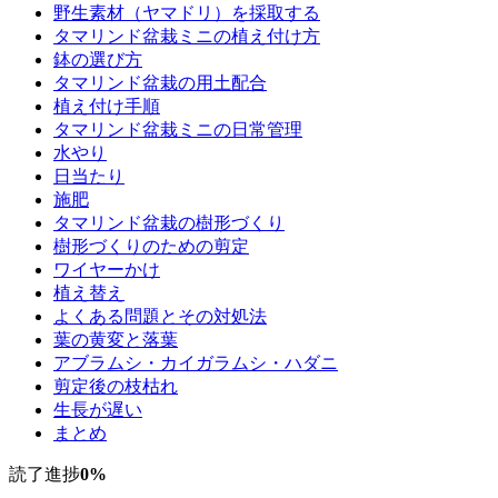
野生素材（ヤマドリ）を採取する
タマリンド盆栽ミニの植え付け方
鉢の選び方
タマリンド盆栽の用土配合
植え付け手順
タマリンド盆栽ミニの日常管理
水やり
日当たり
施肥
タマリンド盆栽の樹形づくり
樹形づくりのための剪定
ワイヤーかけ
植え替え
よくある問題とその対処法
葉の黄変と落葉
アブラムシ・カイガラムシ・ハダニ
剪定後の枝枯れ
生長が遅い
まとめ
読了進捗
0
%