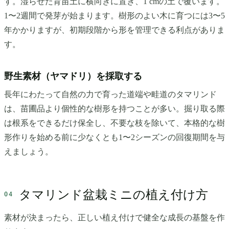
す。湿らせた育苗土に横向きに置き、1 cmの土で覆います。
1〜2週間で発芽が始まります。樹形のよい木に育つには3〜5
年かかりますが、初期段階から形を管理できる利点がありま
す。
野生素材（ヤマドリ）を採取する
長年にわたって自然の力で育った道端や畦道のタマリンド
は、苗圃品より個性的な樹形を持つことが多い。掘り取る際
は根系をできるだけ保全し、不要な枝を除いて、本格的な樹
形作りを始める前に少なくとも1〜2シーズンの回復期間を与
えましょう。
タマリンド盆栽ミニの植え付け方
素材が決まったら、正しい植え付けで健全な成長の基盤を作