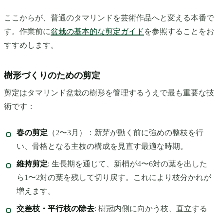
ここからが、普通のタマリンドを芸術作品へと変える本番で
す。作業前に
盆栽の基本的な剪定ガイド
を参照することをお
すすめします。
樹形づくりのための剪定
剪定はタマリンド盆栽の樹形を管理するうえで最も重要な技
術です：
春の剪定
（2〜3月）：新芽が動く前に強めの整枝を行
い、骨格となる主枝の構成を見直す最適な時期。
維持剪定
: 生長期を通じて、新梢が4〜6対の葉を出した
ら1〜2対の葉を残して切り戻す。これにより枝分かれが
増えます。
交差枝・平行枝の除去
: 樹冠内側に向かう枝、直立する