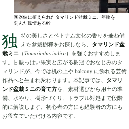
陶器鉢に植えられたタマリンド盆栽ミニ、年輪を
刻んだ風情ある幹
独
特の美しさとベトナム文化の香りを兼ね備
えた盆栽樹種をお探しなら、
タマリンド盆
栽ミニ
（
Tamarindus indica
）を強くおすすめしま
す。甘酸っぱい果実と広がる樹冠でおなじみのタ
マリンドが、今では机の上や balcony に飾れる芸術
作品へと生まれ変わります。本記事では、
タマリ
ンド盆栽ミニの育て方
を、素材選びから用土の準
備、水やり、樹形づくり、トラブル対処まで段階
的に解説します。初心者の方にも経験者の方にも
お役立ていただける内容です。