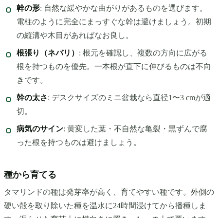
幹の形
: 自然な緩やかな曲がりがあるものを選びます。
電柱のように完全にまっすぐな幹は避けましょう。初期
の縦溝や木目があればなお良し。
根張り（ネバリ）
: 根元を確認し、複数の方向に広がる
根を持つものを優先。一本根が直下に伸びるものは不向
きです。
幹の太さ
: デスクサイズのミニ盆栽なら直径1〜3 cmが適
切。
病気のサイン
: 黄変した葉・不自然な亀裂・黒ずんで腐
った根を持つものは避けましょう。
種から育てる
タマリンドの種は発芽率が高く、育てやすい種です。外側の
硬い殻を取り除いた種を温水に24時間浸けてから播種しま