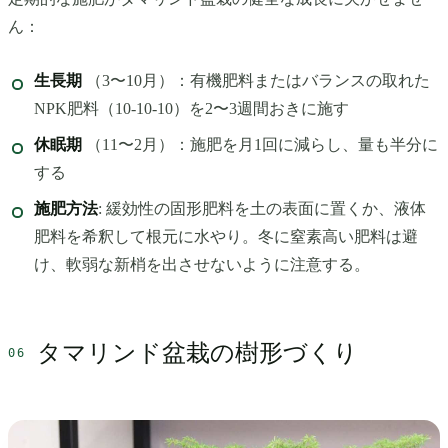
ん：
生長期
（3〜10月）：有機肥料またはバランスの取れた
NPK肥料（10-10-10）を2〜3週間おきに施す
休眠期
（11〜2月）：施肥を月1回に減らし、量も半分に
する
施肥方法
: 緩効性の固形肥料を土の表面に置くか、液体
肥料を希釈して根元に水やり。冬に窒素高い肥料は避
け、軟弱な新梢を出させないように注意する。
タマリンド盆栽の樹形づくり