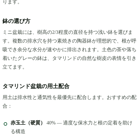
ります。
鉢の選び方
ミニ盆栽には、樹高の2/3程度の直径を持つ浅い鉢を選びま
す。複数の排水穴を持つ素焼きの陶器鉢が理想的で、根が呼
吸でき余分な水分が速やかに排出されます。土色の茶や落ち
着いたグレーの鉢は、タマリンドの自然な樹皮の表情を引き
立てます。
タマリンド盆栽の用土配合
用土は排水性と通気性を最優先に配合します。おすすめの配
合：
赤玉土（硬質）
40% — 適度な保水力と根の定着を助け
る構造