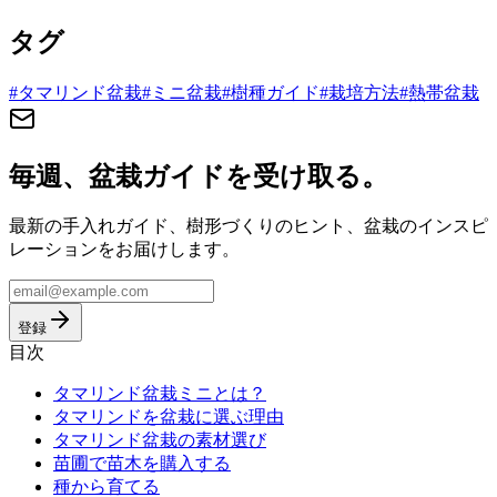
タグ
#
タマリンド盆栽
#
ミニ盆栽
#
樹種ガイド
#
栽培方法
#
熱帯盆栽
毎週、盆栽ガイドを受け取る。
最新の手入れガイド、樹形づくりのヒント、盆栽のインスピ
レーションをお届けします。
登録
目次
タマリンド盆栽ミニとは？
タマリンドを盆栽に選ぶ理由
タマリンド盆栽の素材選び
苗圃で苗木を購入する
種から育てる