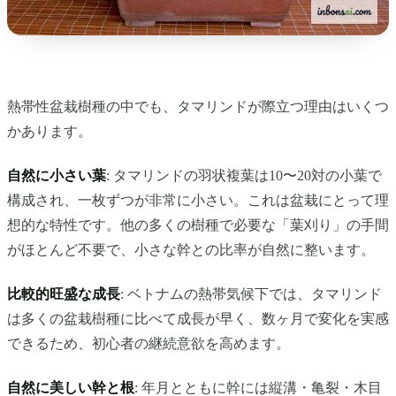
熱帯性盆栽樹種の中でも、タマリンドが際立つ理由はいくつ
かあります。
自然に小さい葉
: タマリンドの羽状複葉は10〜20対の小葉で
構成され、一枚ずつが非常に小さい。これは盆栽にとって理
想的な特性です。他の多くの樹種で必要な「葉刈り」の手間
がほとんど不要で、小さな幹との比率が自然に整います。
比較的旺盛な成長
: ベトナムの熱帯気候下では、タマリンド
は多くの盆栽樹種に比べて成長が早く、数ヶ月で変化を実感
できるため、初心者の継続意欲を高めます。
自然に美しい幹と根
: 年月とともに幹には縦溝・亀裂・木目